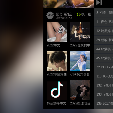
8.初晴 -
换一批
11.夜色-
12.姚斯婷-黄
39.程响-
2022中文
2022喜欢的中
44.邓紫棋
ProgHouse歌
文DJ舞曲
曲
45.邓紫棋_泡
72.PDD -
2022串烧舞曲
小阿枫六倍音
110.JC-
系列
质系列 车载
132.[74D
专享
133.[74
抖音热播中文
2022整理电音
135.201
系列
系列
148.放过自己