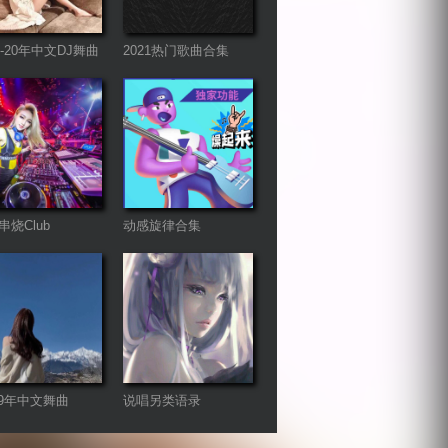
9-20年中文DJ舞曲
2021热门歌曲合集
串烧Club
动感旋律合集
-19年中文舞曲
说唱另类语录
mix（暂不更新）