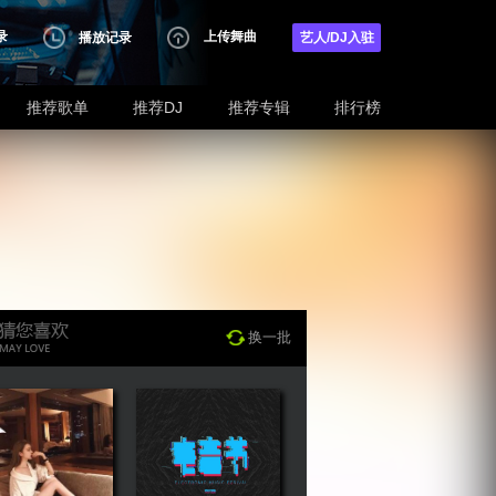
录
上传舞曲
播放记录
艺人/DJ入驻
推荐歌单
推荐DJ
推荐专辑
排行榜
换一批