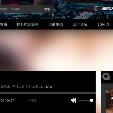
注册
/
登
搜索
业舞曲
国际电音舞曲
套曲串烧
流行音乐
3D环绕
海来阿木 - 不过人间(DjSrue Electro Mix)
已停止
:00 / 06:27