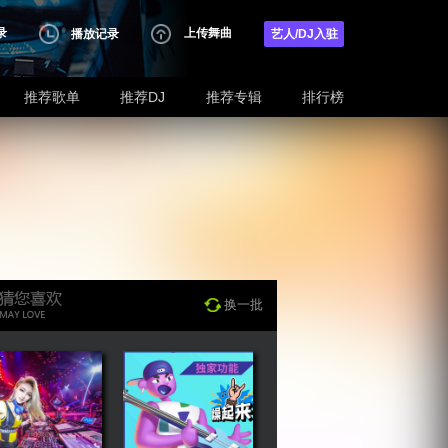
录
上传舞曲
播放记录
艺人/DJ入驻
推荐歌单
推荐DJ
推荐专辑
排行榜
换一批