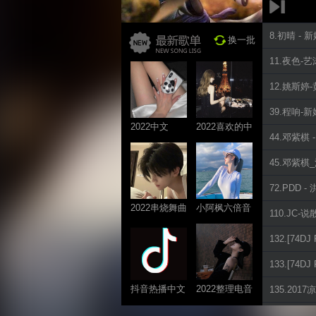
8.初晴 -
换一批
11.夜色-
12.姚斯婷-黄
39.程响-
2022中文
2022喜欢的中
44.邓紫棋
ProgHouse歌
文DJ舞曲
曲
45.邓紫棋_泡
72.PDD -
2022串烧舞曲
小阿枫六倍音
110.JC-
系列
质系列 车载
132.[74D
专享
133.[74
抖音热播中文
2022整理电音
135.201
系列
系列
148.放过自己