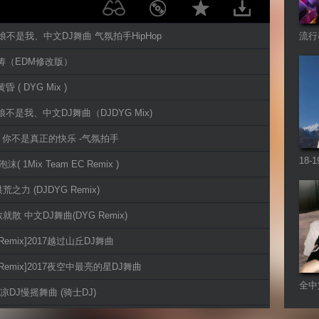
 新娘不是我、中文DJ舞曲 气氛拍手HipHop
流行
艺涛（EDM修改版）
昏 ( DYG Mix )
新娘不是我、中文DJ舞曲（DJDYG Mix)
 - 你不是真正的快乐 -气氛拍手
18
沫( 1Mix Team EC Remix )
Re
 洪荒之力 (DJDYG Remix)
说散就散 中文DJ舞曲(DYG Remix)
J Remix]2017越过山丘DJ舞曲
DJ Remix]2017夜空中最亮的星DJ舞曲
全中
7凉凉DJ慢摇舞曲 (骑士DJ)
Fut
-庄心妍 (Club Dance Mix 3D立体)