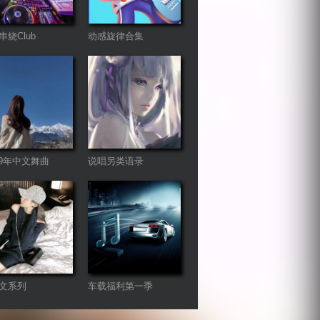
串烧Club
动感旋律合集
-19年中文舞曲
说唱另类语录
mix（暂不更新）
文系列
车载福利第一季
ureBass版