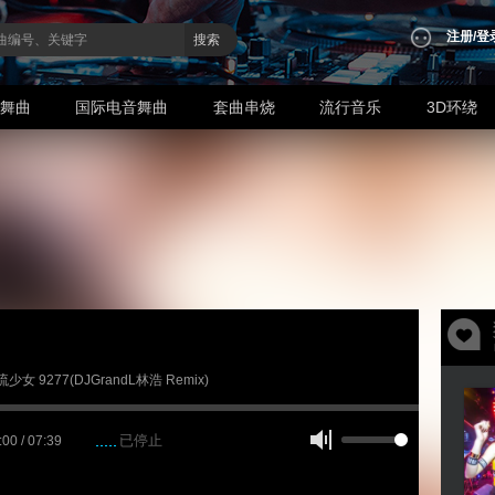
注册
/
登
搜索
业舞曲
国际电音舞曲
套曲串烧
流行音乐
3D环绕
流少女 9277(DJGrandL林浩 Remix)
已停止
:00 / 07:39