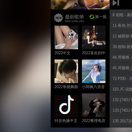
8.初晴 -
换一批
11.夜色-
12.姚斯婷-黄
39.程响-
2022中文
2022喜欢的中
44.邓紫棋
ProgHouse歌
文DJ舞曲
曲
45.邓紫棋_泡
72.PDD -
2022串烧舞曲
小阿枫六倍音
110.JC-
系列
质系列 车载
132.[74D
专享
133.[74
抖音热播中文
2022整理电音
135.201
系列
系列
148.放过自己