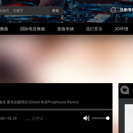
注册
/
登
搜索
业舞曲
国际电音舞曲
套曲串烧
流行音乐
3D环绕
林俊杰 爱笑的眼睛(DJDavid 咚鼓ProgHouse Remix)
已停止
:00 / 06:29