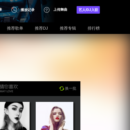
录
上传舞曲
播放记录
艺人/DJ入驻
推荐歌单
推荐DJ
推荐专辑
排行榜
换一批