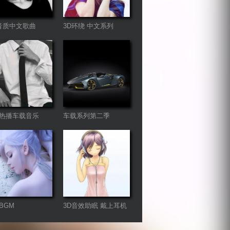
音质中文歌曲
3D环绕 中文系列
热播车载音乐
车载系列第二季
BGM
3D音效助眠 戴上耳机
聆听