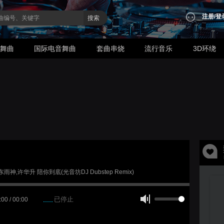
注册
/
登
搜索
业舞曲
国际电音舞曲
套曲串烧
流行音乐
3D环绕
广东雨神,许华升 陪你到底(光音坊DJ Dubstep Remix)
已停止
:00 / 00:00