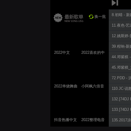
8.初晴 -
换一批
11.夜色-
12.姚斯婷-黄
39.程响-
2022中文
2022喜欢的中
44.邓紫棋
ProgHouse歌
文DJ舞曲
曲
45.邓紫棋_泡
72.PDD -
2022串烧舞曲
小阿枫六倍音
110.JC-
系列
质系列 车载
132.[74D
专享
133.[74
抖音热播中文
2022整理电音
135.201
系列
系列
148.放过自己