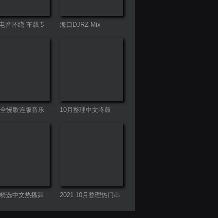
电音环绕 车载专
海口DJRZ-Mix
20全慢歌连版音乐
10月整理中文咚鼓
第一季
ProgHouse
月精选中文热播舞
2021 10月整理热门串
烧舞曲