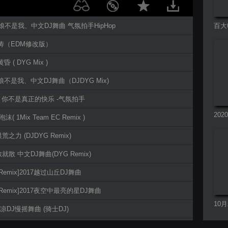
 新娘不是我、中文DJ舞曲 气氛拍手HipHop
百大
属
艺涛（EDM修改版）
昏 ( DYG Mix )
新娘不是我、中文DJ舞曲（DJDYG Mix)
 - 你不是真正的快乐 -气氛拍手
20
沫( 1Mix Team EC Remix )
串烧
 洪荒之力 (DJDYG Remix)
说散就散 中文DJ舞曲(DYG Remix)
J Remix]2017越过山丘DJ舞曲
DJ Remix]2017夜空中最亮的星DJ舞曲
10
7凉凉DJ慢摇舞曲 (骑士DJ)
曲
-庄心妍 (Club Dance Mix 3D立体)