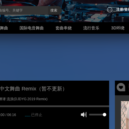
注册
/
登
搜索
业舞曲
国际电音舞曲
套曲串烧
流行音乐
3D环绕
9年中文舞曲 Remix（暂不更新）
谭谭 流浪(DJDYG 2019 Remix)
已停止
:00 / 06:16