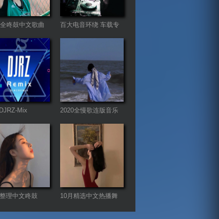
21全咚鼓中文歌曲
百大电音环绕 车载专
属
JRZ-Mix
2020全慢歌连版音乐
串烧第一季
月整理中文咚鼓
10月精选中文热播舞
gHouse
曲