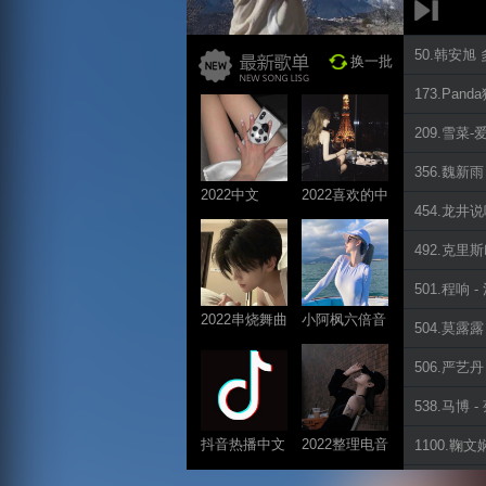
50.韩安旭 多
换一批
173.Pand
209.雪菜-
356.魏新雨
2022中文
2022喜欢的中
454.龙井说
ProgHouse歌
文DJ舞曲
曲
492.克里斯
501.程响 
2022串烧舞曲
小阿枫六倍音
504.莫露露
系列
质系列 车载
506.严艺丹 
专享
538.马博 
抖音热播中文
2022整理电音
1100.鞠文娴
系列
系列
1202.薛明媛