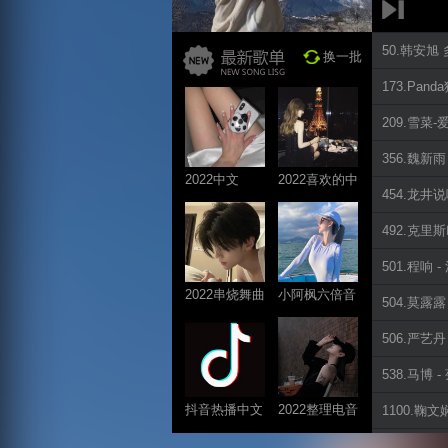
50.韩安旭 多
换一批
173.Pand
209.雪菜-
356.魏新雨
2022中文
2022喜欢的中
454.龙井说
ProgHouse歌
文DJ舞曲
曲
492.克里斯
501.程响 
2022串烧舞曲
小阿枫六倍音
504.莫露露
系列
质系列 车载
506.严艺丹 
专享
538.马博 
抖音热播中文
2022整理电音
1100.鞠文娴
系列
系列
1202.薛明媛