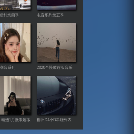
福利第四季
电音系列第五季
首潮音系列
2020全慢歌连版音乐
串烧第二季
21 精选1月慢歌连版
柳州DJ小D串烧列表
串烧