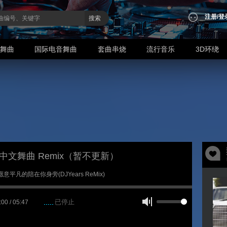
注册
/
登
搜索
业舞曲
国际电音舞曲
套曲串烧
流行音乐
3D环绕
9年中文舞曲 Remix（暂不更新）
我愿意平凡的陪在你身旁(DJYears ReMix)
已停止
:00 / 05:47