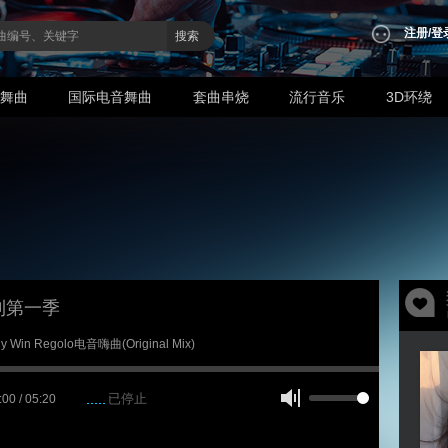
注册
/
登
搜索
业舞曲
国际电音舞曲
套曲串烧
流行音乐
3D环绕
利第一季
lly Win Regolo电音嗨曲(Original Mix)
已停止
:00 / 05:20