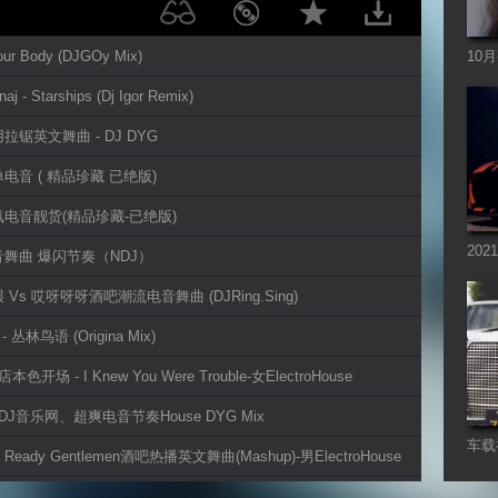
our Body (DJGOy Mix)
10
Pro
naj - Starships (Dj Igor Remix)
用拉锯英文舞曲 - DJ DYG
单电音 ( 精品珍藏 已绝版)
氛电音靓货(精品珍藏-已绝版)
20
音舞曲 爆闪节奏（NDJ）
烧舞
 Vs 哎呀呀呀酒吧潮流电音舞曲 (DJRing.Sing)
- 丛林鸟语 (Origina Mix)
本色开场 - I Knew You Were Trouble-女ElectroHouse
阁DJ音乐网、超爽电音节奏House DYG Mix
车载
Is Ready Gentlemen酒吧热播英文舞曲(Mashup)-男ElectroHouse
oon 5 Payphone（连环电鼓英文舞曲）