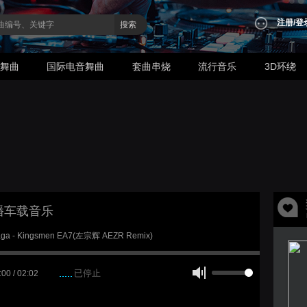
注册
/
登
搜索
业舞曲
国际电音舞曲
套曲串烧
流行音乐
3D环绕
播车载音乐
aga - Kingsmen EA7(左宗辉 AEZR Remix)
已停止
:00 / 02:02