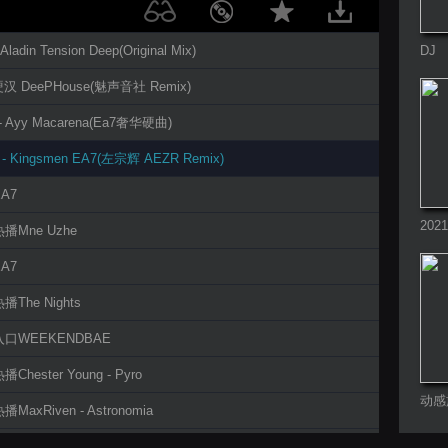
Aladin Tension Deep(Original Mix)
DJ
硬汉 DeePHouse(魅声音社 Remix)
 - Ayy Macarena(Ea7奢华硬曲)
 - Kingsmen EA7(左宗辉 AEZR Remix)
EA7
20
热播Mne Uzhe
EA7
播The Nights
入口WEEKENDBAE
Chester Young - Pyro
动感
MaxRiven - Astronomia
7 Maga、GRVIO - Animality