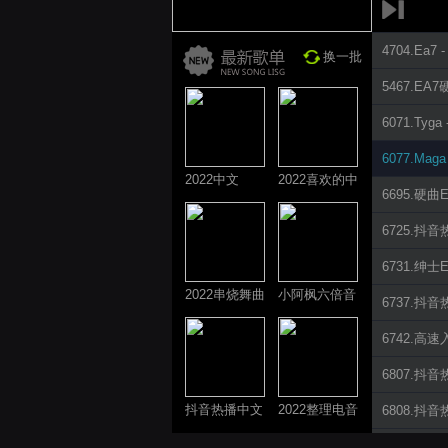
4704.Ea7 - 
换一批
5467.EA7
6071.Tyga
6077.Maga
2022中文
2022喜欢的中
6695.硬曲
ProgHouse歌
文DJ舞曲
曲
6725.抖音
6731.绅士
2022串烧舞曲
小阿枫六倍音
6737.抖音热
系列
质系列 车载
6742.高速
专享
6807.抖音热播
抖音热播中文
2022整理电音
6808.抖音热播
系列
系列
6809.车载EA