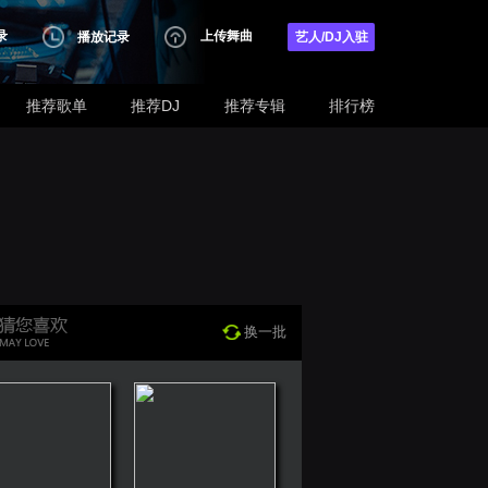
录
上传舞曲
播放记录
艺人/DJ入驻
推荐歌单
推荐DJ
推荐专辑
排行榜
换一批