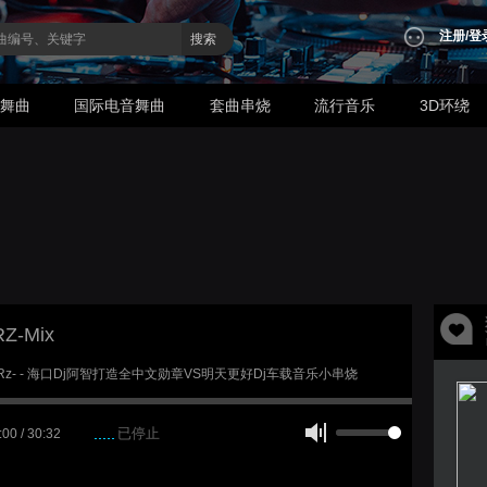
注册
/
登
搜索
业舞曲
国际电音舞曲
套曲串烧
流行音乐
3D环绕
Z-Mix
 DjRz- - 海口Dj阿智打造全中文勋章VS明天更好Dj车载音乐小串烧
已停止
:00 / 30:32