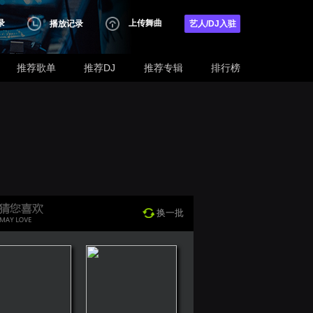
录
上传舞曲
播放记录
艺人/DJ入驻
推荐歌单
推荐DJ
推荐专辑
排行榜
换一批