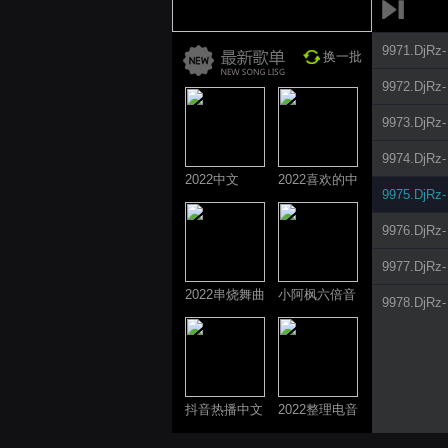
9971.DjR
换一批
9972.Dj
9973.D
9974.D
2022中文
2022喜欢的中
9975.D
ProgHouse歌
文DJ舞曲
曲
9976.Dj
9977.Dj
2022串烧舞曲
小阿枫六倍音
9978.DjR
系列
质系列 车载
专享
抖音热播中文
2022整理电音
系列
系列