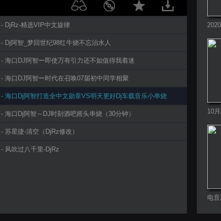
z- - DjRz-精选VIP中文旋律
20
串烧
Rz- - Dj阿智_梦回世纪98红牛烧不忘治水人
jRz- - 海口DJ阿智ー即使万有引力还不如值得我着迷
jRz- - 海口DJ阿智ー时代在召唤07届初中同学相聚
jRz- - 海口Dj阿智打造全中文勋章VS明天更好Dj车载音乐小串烧
10
Rz- - 海口Dj阿智～DJ时刻酒吧摇头串烧（30分钟）
曲
Rz- - 苏星捷-清空（DjRz修改）
z- - 风吹过八千里-DjRz
电音