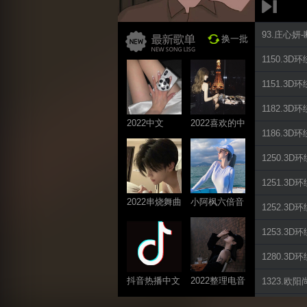
93.庄心妍
换一批
1150.3
1151.3
1182.3
2022中文
2022喜欢的中
1186.3
ProgHouse歌
文DJ舞曲
曲
1250.3D
1251.3
2022串烧舞曲
小阿枫六倍音
1252.3D
系列
质系列 车载
1253.3
专享
1280.3
抖音热播中文
2022整理电音
1323.欧阳
系列
系列
1570.3