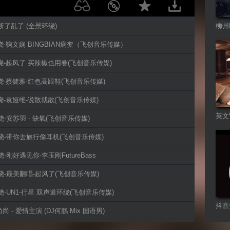
-断了乱了 (全景环绕)
柳州
D环绕-鞠文娴 BINGBIAN病变（飞创音乐传媒）
D环绕-起风了 买辣椒也用卷(飞创音乐传媒)
D环绕-蔡健雅-红色高跟鞋(飞创音乐传媒)
D环绕-袁娅维-说散就散(飞创音乐传媒)
英文
环绕-安苏羽 - 缺氧(飞创音乐传媒)
D环绕-带你去旅行偷耳机(飞创音乐传媒)
环绕-刚好遇见你-李玉刚FutureBass
D环绕-最美翻唱-起风了(飞创音乐传媒)
D环绕-UN1-行星 双声道环绕(飞创音乐传媒)
抖音
尚尚 - 爱情主演 (DJ何鹏 Mix 国语男)
D双声道环绕-离人愁-李袁杰(飞创音乐传媒)