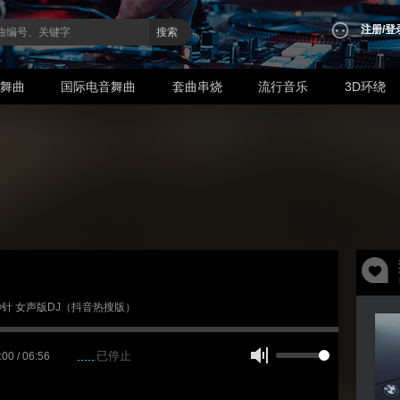
注册
/
登
搜索
业舞曲
国际电音舞曲
套曲串烧
流行音乐
3D环绕
3 秒针 女声版DJ（抖音热搜版）
已停止
:00 / 06:56