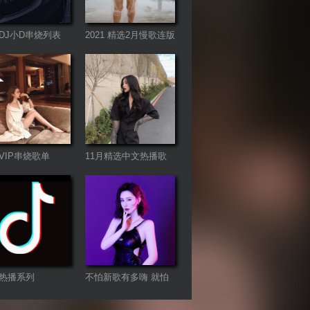
DJ小D串烧列表
2021 精选2月慢歌连版
音乐串烧
VIP串烧歌单
11月精选中文热播歌
曲合集
热播系列
不怕新歌有多嗨 就怕
老歌带DJ