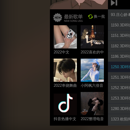
93.庄心妍
换一批
1150.3
1151.3
1182.3
2022中文
2022喜欢的中
1186.3
ProgHouse歌
文DJ舞曲
曲
1250.3D
1251.3
2022串烧舞曲
小阿枫六倍音
1252.3D
系列
质系列 车载
1253.3
专享
1280.3
抖音热播中文
2022整理电音
1323.欧阳
系列
系列
1570.3