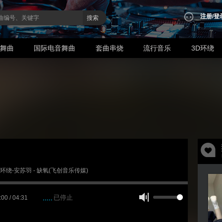
注册
/
登
搜索
业舞曲
国际电音舞曲
套曲串烧
流行音乐
3D环绕
 3D环绕-安苏羽 - 缺氧(飞创音乐传媒)
已停止
:00 / 04:31