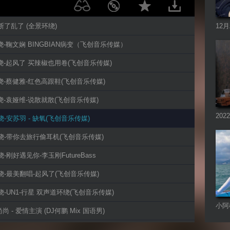
-断了乱了 (全景环绕)
12
曲系
D环绕-鞠文娴 BINGBIAN病变（飞创音乐传媒）
D环绕-起风了 买辣椒也用卷(飞创音乐传媒)
D环绕-蔡健雅-红色高跟鞋(飞创音乐传媒)
D环绕-袁娅维-说散就散(飞创音乐传媒)
20
环绕-安苏羽 - 缺氧(飞创音乐传媒)
D环绕-带你去旅行偷耳机(飞创音乐传媒)
环绕-刚好遇见你-李玉刚FutureBass
D环绕-最美翻唱-起风了(飞创音乐传媒)
D环绕-UN1-行星 双声道环绕(飞创音乐传媒)
小阿
尚尚 - 爱情主演 (DJ何鹏 Mix 国语男)
车载
D双声道环绕-离人愁-李袁杰(飞创音乐传媒)