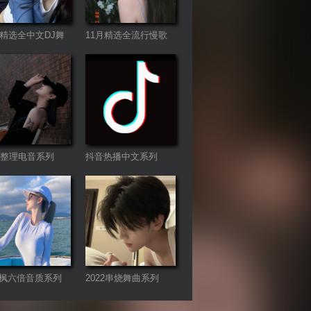
月精选全中文DJ舞
11月精选全流行慢歌
列
连版
22整理电音系列
抖音热播中文系列
枫六倍音质系列
2022串烧舞曲系列
专享