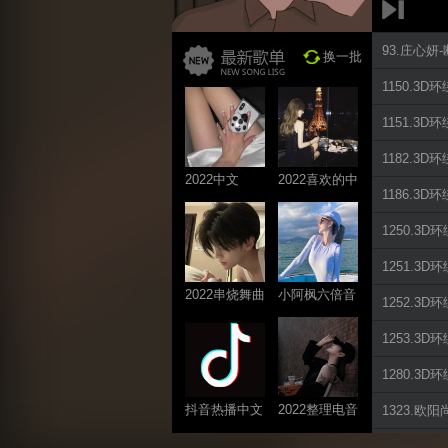
93.庄心妍
换一批
1150.3
1151.3
1182.3
2022中文
2022喜欢的中
1186.3
ProgHouse歌
文DJ舞曲
曲
1250.3D
1251.3
2022串烧舞曲
小阿枫六倍音
1252.3D
系列
质系列 车载
1253.3
专享
1280.3
抖音热播中文
2022整理电音
1323.欧阳
系列
系列
1570.3