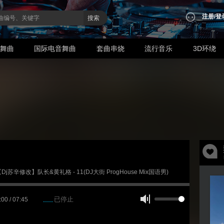
注册
/
登
搜索
业舞曲
国际电音舞曲
套曲串烧
流行音乐
3D环绕
 【Dj苏辛修改】队长&黄礼格 - 11(DJ大街 ProgHouse Mix国语男)
已停止
:00 / 07:45