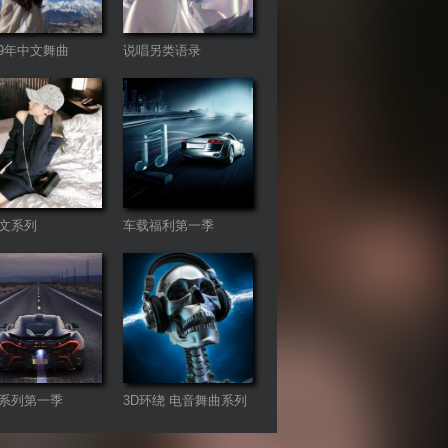
-19年中文舞曲
说唱另类语录
mix（暂不更新）
文系列
车载福利第一季
ureBass版
系列第一季
3D环绕 电音舞曲系列