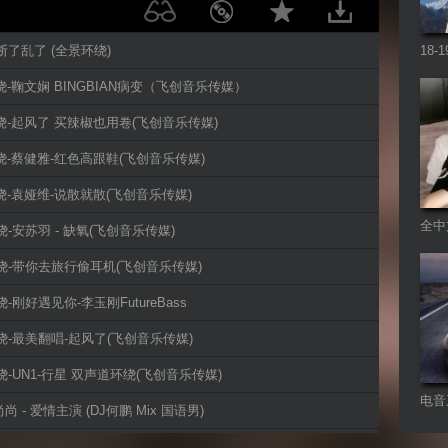
-断了乱了 (全景环绕)
18
Re
D环绕-鞠文娴 BINGBIAN病变（飞创音乐传媒）
D环绕-起风了 买辣椒也用卷(飞创音乐传媒)
D环绕-蔡健雅-红色高跟鞋(飞创音乐传媒)
D环绕-袁娅维-说散就散(飞创音乐传媒)
全中
环绕-安苏羽 - 缺氧(飞创音乐传媒)
Fut
D环绕-带你去旅行偷耳机(飞创音乐传媒)
环绕-刚好遇见你-李玉刚FutureBass
D环绕-最美翻唱-起风了(飞创音乐传媒)
D环绕-UN1-行星 双声道环绕(飞创音乐传媒)
电音
尚尚 - 爱情主演 (DJ何鹏 Mix 国语男)
D双声道环绕-离人愁-李袁杰(飞创音乐传媒)