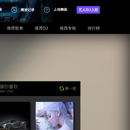
录
上传舞曲
播放记录
艺人/DJ入驻
推荐歌单
推荐DJ
推荐专辑
排行榜
换一批