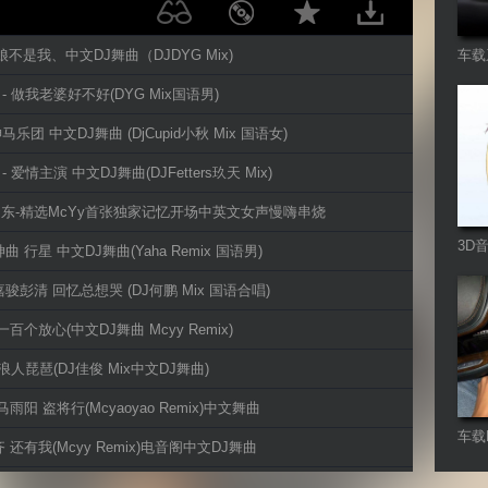
新娘不是我、中文DJ舞曲（DJDYG Mix)
车载
 - 做我老婆好不好(DYG Mix国语男)
神马乐团 中文DJ舞曲 (DjCupid小秋 Mix 国语女)
 - 爱情主演 中文DJ舞曲(DJFetters玖天 Mix)
州DJ东-精选McYy首张独家记忆开场中英文女声慢嗨串烧
3D
神曲 行星 中文DJ舞曲(Yaha Remix 国语男)
聆听
宫嘉骏彭清 回忆总想哭 (DJ何鹏 Mix 国语合唱)
-一百个放心(中文DJ舞曲 Mcyy Remix)
6 浪人琵琶(DJ佳俊 Mix中文DJ舞曲)
,马雨阳 盗将行(Mcyaoyao Remix)中文舞曲
车载
齐 还有我(Mcyy Remix)电音阁中文DJ舞曲
佳,千百顺 两个我们(DJ培仔 Remix)电音阁中文舞曲