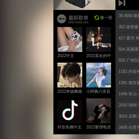
39.程响-
换一批
352.徐誉滕
417.爱河 
504.莫露露
2022中文
2022喜欢的中
920.广
ProgHouse歌
文DJ舞曲
曲
1192.抖音
1381.南
2022串烧舞曲
小阿枫六倍音
1448.菲儿
系列
质系列 车载
2010.胡6
专享
3024.花粥
抖音热播中文
2022整理电音
3408.任贤
系列
系列
3433.立