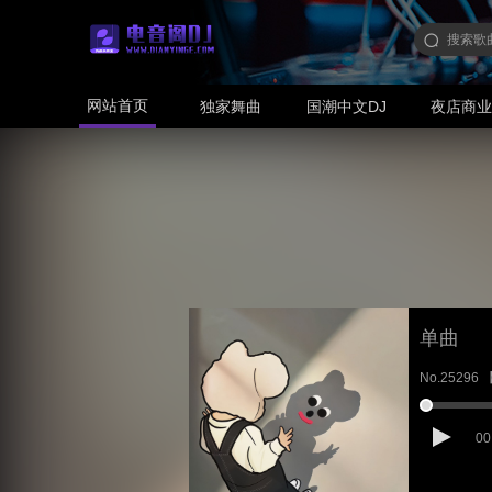
网站首页
独家舞曲
国潮中文DJ
夜店商
单曲
No.25296
00