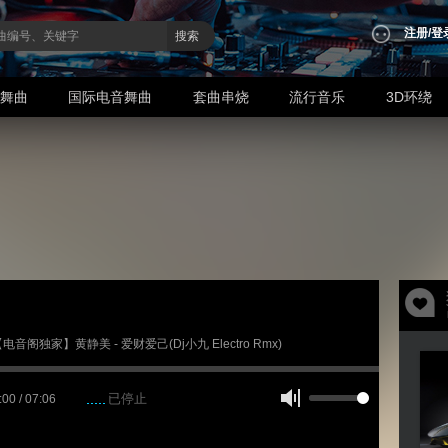
注册
/
登
搜索
业舞曲
国际电音舞曲
套曲串烧
流行音乐
3D环绕
 【电音阁独家】黄静美 - 爱财爱己(Dj小九 Electro Rmx)
已停止
:00 / 07:06