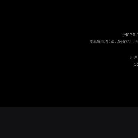
沪ICP备 
本站舞曲均为DJ原创作品，
用户
Co