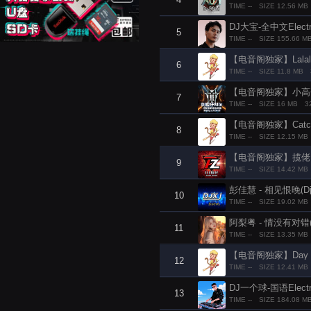
TIME --
SIZE 12.56 MB
DJ大宝-全中文Ele
5
TIME --
SIZE 155.66 M
【电音阁独家】Lalala 2
6
TIME --
SIZE 11.8 MB
【电音阁独家】小高哥 -
7
TIME --
SIZE 16 MB
3
【电音阁独家】Catch Me 
8
TIME --
SIZE 12.15 MB
【电音阁独家】揽佬 vs 
9
TIME --
SIZE 14.42 MB
彭佳慧 - 相见恨晚(Dj小九
10
TIME --
SIZE 19.02 MB
阿梨粤 - 情没有对错(D
11
TIME --
SIZE 13.35 MB
【电音阁独家】Day 'N' N
12
TIME --
SIZE 12.41 MB
DJ一个球-国语Ele
13
TIME --
SIZE 184.08 M