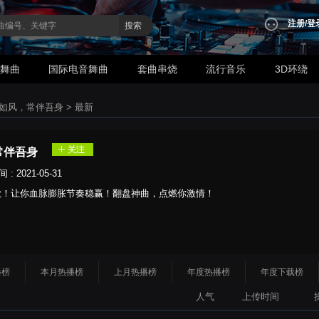
注册
/
登
搜索
业舞曲
国际电音舞曲
套曲串烧
流行音乐
3D环绕
如风，常伴吾身
>
最新
常伴吾身
 2021-05-31
歌！让你血脉膨胀节奏稳赢！翻盘神曲，点燃你激情！
播榜
本月热播榜
上月热播榜
年度热播榜
年度下载榜
人气
上传时间