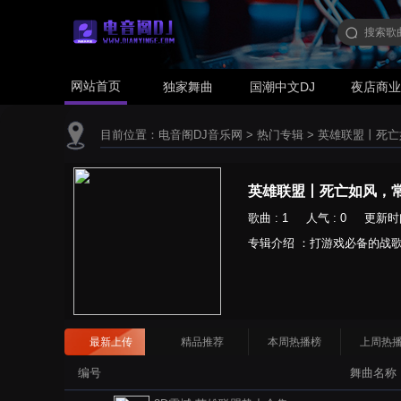
网站首页
独家舞曲
国潮中文DJ
夜店商
目前位置：
电音阁DJ音乐网
>
热门专辑
>
英雄联盟丨死亡
英雄联盟丨死亡如风，
歌曲 : 1 人气 : 0 更新时间 :
专辑介绍 ：打游戏必备的战
最新上传
精品推荐
本周热播榜
上周热
编号
舞曲名称