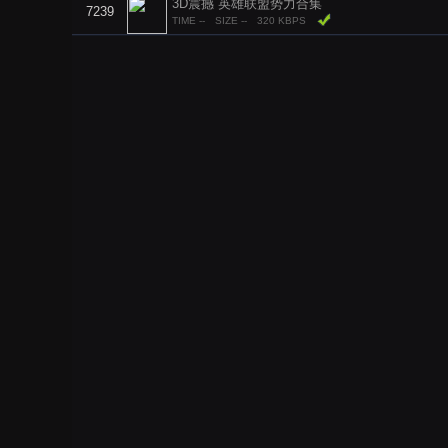
3D震撼 英雄联盟势力合集
7239
TIME --
SIZE --
320 KBPS