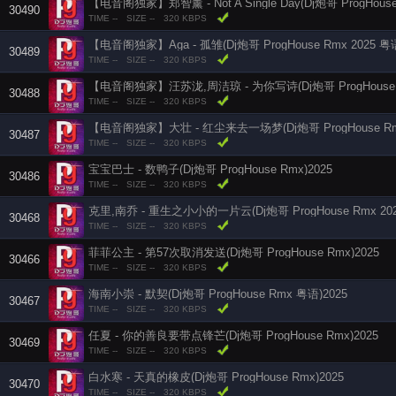
【电音阁独家】郑智薰 - Not A Single Day(Dj炮哥 ProgHouse
30490
TIME --
SIZE --
320 KBPS
【电音阁独家】Aga - 孤雏(Dj炮哥 ProgHouse Rmx 2025 粤
30489
TIME --
SIZE --
320 KBPS
【电音阁独家】汪苏泷,周洁琼 - 为你写诗(Dj炮哥 ProgHouse R
30488
TIME --
SIZE --
320 KBPS
【电音阁独家】大壮 - 红尘来去一场梦(Dj炮哥 ProgHouse Rmx 
30487
TIME --
SIZE --
320 KBPS
宝宝巴士 - 数鸭子(Dj炮哥 ProgHouse Rmx)2025
30486
TIME --
SIZE --
320 KBPS
克里,南乔 - 重生之小小的一片云(Dj炮哥 ProgHouse Rmx 202
30468
TIME --
SIZE --
320 KBPS
菲菲公主 - 第57次取消发送(Dj炮哥 ProgHouse Rmx)2025
30466
TIME --
SIZE --
320 KBPS
海南小崇 - 默契(Dj炮哥 ProgHouse Rmx 粤语)2025
30467
TIME --
SIZE --
320 KBPS
任夏 - 你的善良要带点锋芒(Dj炮哥 ProgHouse Rmx)2025
30469
TIME --
SIZE --
320 KBPS
白水寒 - 天真的橡皮(Dj炮哥 ProgHouse Rmx)2025
30470
TIME --
SIZE --
320 KBPS