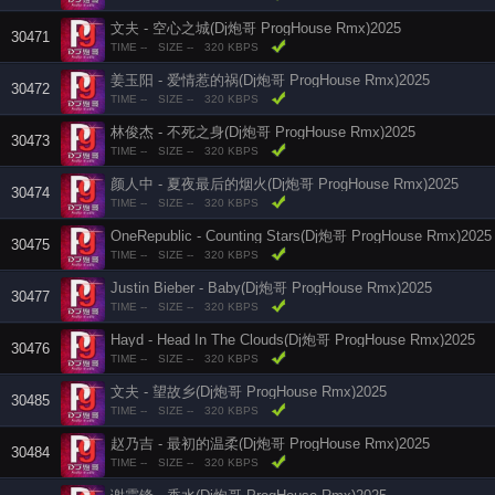
文夫 - 空心之城(Dj炮哥 ProgHouse Rmx)2025
30471
TIME --
SIZE --
320 KBPS
姜玉阳 - 爱情惹的祸(Dj炮哥 ProgHouse Rmx)2025
30472
TIME --
SIZE --
320 KBPS
林俊杰 - 不死之身(Dj炮哥 ProgHouse Rmx)2025
30473
TIME --
SIZE --
320 KBPS
颜人中 - 夏夜最后的烟火(Dj炮哥 ProgHouse Rmx)2025
30474
TIME --
SIZE --
320 KBPS
OneRepublic - Counting Stars(Dj炮哥 ProgHouse Rmx)2025
30475
TIME --
SIZE --
320 KBPS
Justin Bieber - Baby(Dj炮哥 ProgHouse Rmx)2025
30477
TIME --
SIZE --
320 KBPS
Hayd - Head In The Clouds(Dj炮哥 ProgHouse Rmx)2025
30476
TIME --
SIZE --
320 KBPS
文夫 - 望故乡(Dj炮哥 ProgHouse Rmx)2025
30485
TIME --
SIZE --
320 KBPS
赵乃吉 - 最初的温柔(Dj炮哥 ProgHouse Rmx)2025
30484
TIME --
SIZE --
320 KBPS