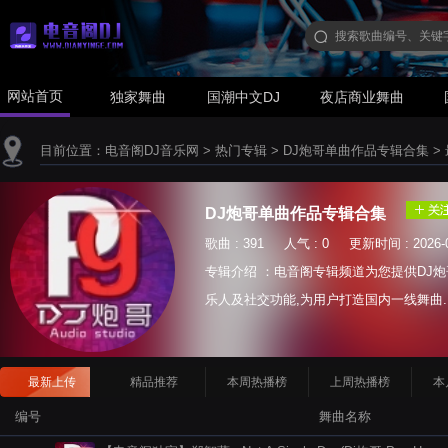
网站首页
独家舞曲
国潮中文DJ
夜店商业舞曲
目前位置：
电音阁DJ音乐网
>
热门专辑
>
DJ炮哥单曲作品专辑合集
>
DJ炮哥单曲作品专辑合集
歌曲 : 391 人气 : 0 更新时间 : 2026-0
专辑介绍 ：电音阁专辑频道为您提供DJ炮
乐人及社交功能,为用户打造国内一线舞曲.
最新上传
精品推荐
本周热播榜
上周热播榜
本
编号
舞曲名称