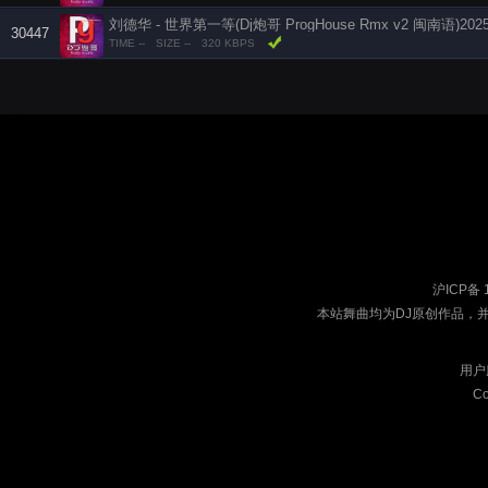
刘德华 - 世界第一等(Dj炮哥 ProgHouse Rmx v2 闽南语)202
30447
TIME --
SIZE --
320 KBPS
沪ICP备 
本站舞曲均为DJ原创作品，
用户
Co