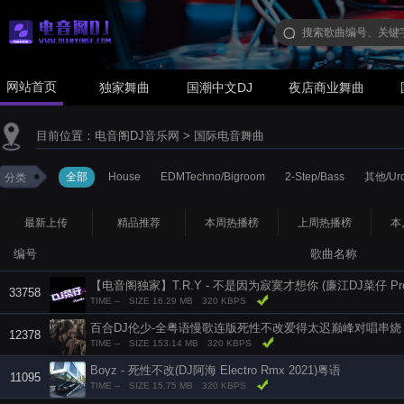
网站首页
独家舞曲
国潮中文DJ
夜店商业舞曲
目前位置：
电音阁DJ音乐网
>
国际电音舞曲
全部
House
EDMTechno/Bigroom
2-Step/Bass
其他/Urd
分类
最新上传
精品推荐
本周热播榜
上周热播榜
本
编号
歌曲名称
33758
TIME --
SIZE 16.29 MB
320 KBPS
百合DJ伦少-全粤语慢歌连版死性不改爱得太迟巅峰对唱串烧
12378
TIME --
SIZE 153.14 MB
320 KBPS
Boyz - 死性不改(DJ阿海 Electro Rmx 2021)粤语
11095
TIME --
SIZE 15.75 MB
320 KBPS