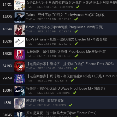
百合DJ伦少-全粤语慢歌连版音乐死性不改爱得太迟对唱串烧
14721
TIME --
SIZE 153.07 MB
320 KBPS
Twins - 死性不改(DJ细文 FunkyHouse Mix)凉凉修改
14820
TIME --
SIZE 13.54 MB
320 KBPS
Boyz - 死性不改(DjAsh阿胜 ProgHouse Mix粤语男)
18244
TIME --
SIZE 12.36 MB
320 KBPS
Boy'z@Twins - 死性不改(Dj细文 Electro Mix粤语合唱)
18636
TIME --
SIZE 14.63 MB
320 KBPS
太极乐队 - 留住我吧(Dj炮哥 ProgHouse Mix粤语合唱)
18536
TIME --
SIZE 16.01 MB
320 KBPS
【电音阁独家】隆德齐 - 捉泥鳅(Dj培仔 Electro Rmx 2026)
34193
TIME --
SIZE 11.68 MB
320 KBPS
【电音阁独家】周传雄 - 冬天的秘密(Dj小嘉 Dj贝塔 ProgHouse 
29659
TIME --
SIZE 19 MB
320 KBPS
程墨寒 - 我的心太乱(DjWave ProgHouse Mix国语男)
18084
TIME --
SIZE 14.4 MB
320 KBPS
苏谭谭,佳鹏 - 渡我不渡她
4339
TIME --
SIZE 8 MB
320 KBPS
原来是夏夏 - 这一路风太大(DjAw Electro Rmx)
31045