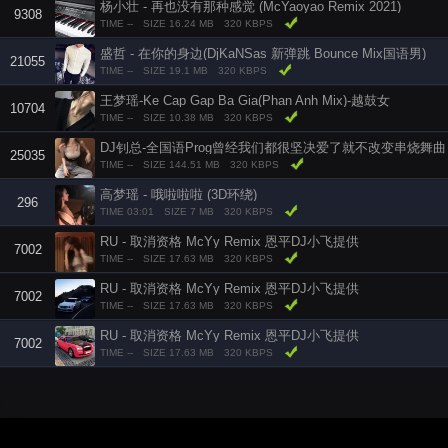
杨小壮 - 再也没有那种感觉 (McYaoyao Remix 2021)
9308
TIME --
SIZE 16.24 MB
320 KBPS
盛哲 - 在你的身边(DjKaNSas 新弹跳 Bounce Mix国语男)
21055
TIME --
SIZE 19.1 MB
320 KBPS
王梦瑶-Ke Cap Gap Ba Gia(Phan Anh Mix)-越鼓女
10704
TIME --
SIZE 10.38 MB
320 KBPS
DJ钊总-全国语Prog曾经我们都很坚决爱了就不改变串烧舞曲
25035
TIME --
SIZE 144.51 MB
320 KBPS
高梦瑶 - 哦啦啦啦 (3D环绕)
296
TIME 03:01
SIZE 7 MB
320 KBPS
RU - 取消资格 McYy Remix 恩平DJ小飞提供
7002
TIME --
SIZE 17.63 MB
320 KBPS
RU - 取消资格 McYy Remix 恩平DJ小飞提供
7002
TIME --
SIZE 17.63 MB
320 KBPS
RU - 取消资格 McYy Remix 恩平DJ小飞提供
7002
TIME --
SIZE 17.63 MB
320 KBPS