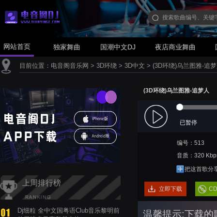
网站首页
独家舞曲
国潮中文DJ
夜店商业舞曲
目前位置：
电音阁音乐网
>
3D环绕
>
3D中文
>
(3D环绕)乌兰图雅-追
(3D环绕)乌兰图雅-追梦人
已暂停
编号：513
音质：320 Kbp
把这首歌分
上周排行榜
立即下载
C
Dj细粒 全中文国粤语Club音乐黎明前
温馨提示:下载