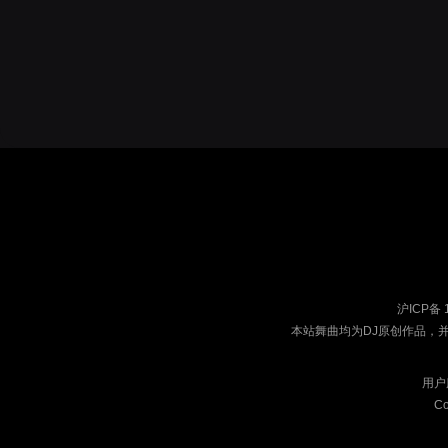
沪ICP备 
本站舞曲均为DJ原创作品，
用户
Co