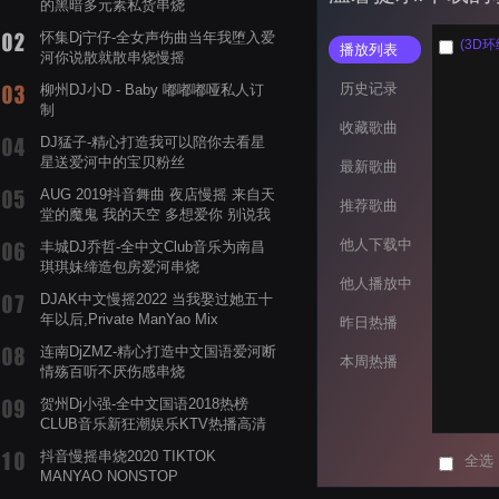
的黑暗多元素私货串烧
怀集Dj宁仔-全女声伤曲当年我堕入爱
(3D
播放列表
河你说散就散串烧慢摇
历史记录
柳州DJ小D - Baby 嘟嘟嘟哑私人订
制
收藏歌曲
DJ猛子-精心打造我可以陪你去看星
星送爱河中的宝贝粉丝
最新歌曲
AUG 2019抖音舞曲 夜店慢摇 来自天
推荐歌曲
堂的魔鬼 我的天空 多想爱你 别说我
的眼泪你无所谓 渡我不渡她
他人下载中
丰城DJ乔哲-全中文Club音乐为南昌
琪琪妹缔造包房爱河串烧
他人播放中
DJAK中文慢摇2022 当我娶过她五十
年以后,Private ManYao Mix
昨日热播
连南DjZMZ-精心打造中文国语爱河断
本周热播
情殇百听不厌伤感串烧
贺州Dj小强-全中文国语2018热榜
CLUB音乐新狂潮娱乐KTV热播高清
系列串烧
抖音慢摇串烧2020 TIKTOK
全选
MANYAO NONSTOP
POWERMIXFOR_ADRIANNE飞鸟和