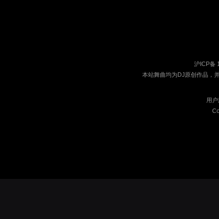
沪ICP备 
本站舞曲均为DJ原创作品，
用户
Co