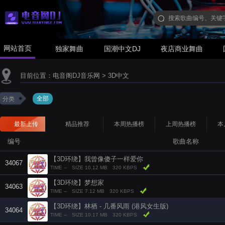
网站首页
独家舞曲
国潮中文DJ
夜店商业舞曲
目前位置：
电音阁DJ音乐网
>
3D中文
全部
分类
最新上传
精品推荐
本周热播榜
上周热播榜
本
编号
歌曲名称
【3D环绕】我曾像傻子一样爱你
34067
TIME --
SIZE 10.12 MB
320 KBPS
【3D环绕】梦想家
34063
TIME --
SIZE 7.12 MB
320 KBPS
【3D环绕】林栖 - 几番风雨 (港风女生版)
34064
TIME --
SIZE 10.17 MB
320 KBPS