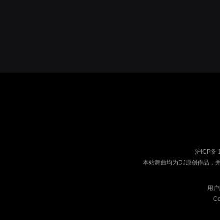
沪ICP备 
本站舞曲均为DJ原创作品，
用户
Co