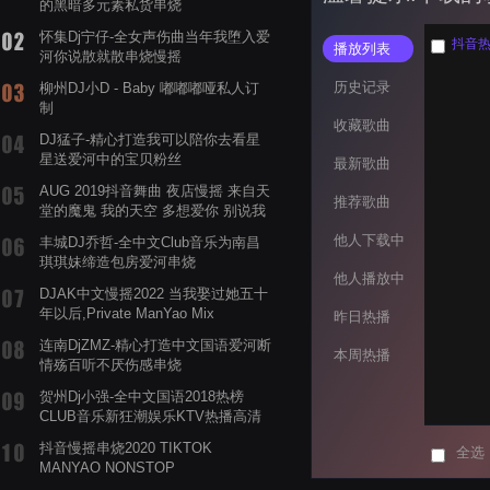
的黑暗多元素私货串烧
怀集Dj宁仔-全女声伤曲当年我堕入爱
抖音热榜
播放列表
河你说散就散串烧慢摇
历史记录
柳州DJ小D - Baby 嘟嘟嘟哑私人订
制
收藏歌曲
DJ猛子-精心打造我可以陪你去看星
星送爱河中的宝贝粉丝
最新歌曲
AUG 2019抖音舞曲 夜店慢摇 来自天
推荐歌曲
堂的魔鬼 我的天空 多想爱你 别说我
的眼泪你无所谓 渡我不渡她
他人下载中
丰城DJ乔哲-全中文Club音乐为南昌
琪琪妹缔造包房爱河串烧
他人播放中
DJAK中文慢摇2022 当我娶过她五十
年以后,Private ManYao Mix
昨日热播
连南DjZMZ-精心打造中文国语爱河断
本周热播
情殇百听不厌伤感串烧
贺州Dj小强-全中文国语2018热榜
CLUB音乐新狂潮娱乐KTV热播高清
系列串烧
抖音慢摇串烧2020 TIKTOK
全选
MANYAO NONSTOP
POWERMIXFOR_ADRIANNE飞鸟和