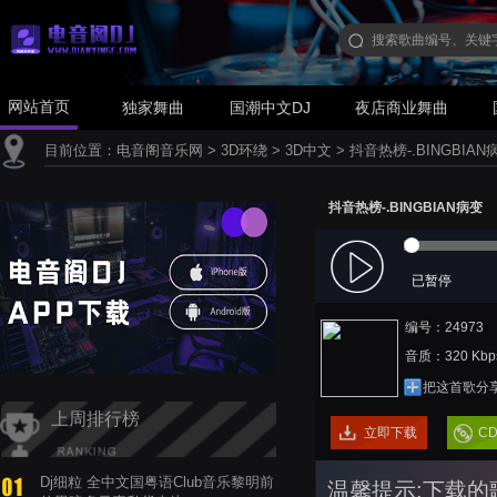
网站首页
独家舞曲
国潮中文DJ
夜店商业舞曲
目前位置：
电音阁音乐网
>
3D环绕
>
3D中文
>
抖音热榜-.BINGBIAN
抖音热榜-.BINGBIAN病变
已暂停
编号：24973
音质：320 Kbp
把这首歌分
上周排行榜
立即下载
C
Dj细粒 全中文国粤语Club音乐黎明前
温馨提示:下载