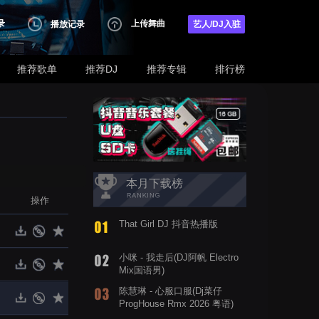
录
上传舞曲
播放记录
艺人/DJ入驻
推荐歌单
推荐DJ
推荐专辑
排行榜
本月下载榜
操作
That Girl DJ 抖音热播版
小咪 - 我走后(DJ阿帆 Electro
Mix国语男)
陈慧琳 - 心服口服(Dj菜仔
ProgHouse Rmx 2026 粤语)