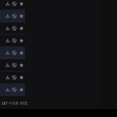
共
127
个记录 3/5页