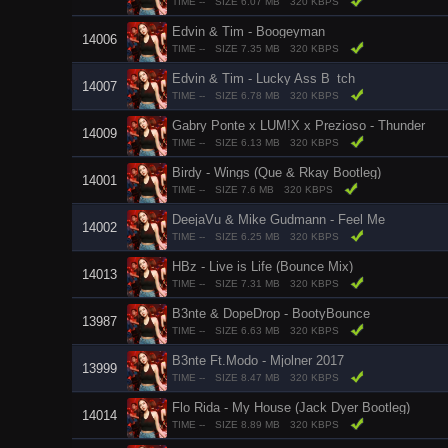
TIME --
SIZE 6.07 MB
320 KBPS
Edvin & Tim - Boogeyman
14006
TIME --
SIZE 7.35 MB
320 KBPS
Edvin & Tim - Lucky Ass B_tch
14007
TIME --
SIZE 6.78 MB
320 KBPS
Gabry Ponte x LUM!X x Prezioso - Thunder
14009
TIME --
SIZE 6.13 MB
320 KBPS
Birdy - Wings (Que & Rkay Bootleg)
14001
TIME --
SIZE 7.6 MB
320 KBPS
DeejaVu & Mike Gudmann - Feel Me
14002
TIME --
SIZE 6.25 MB
320 KBPS
HBz - Live is Life (Bounce Mix)
14013
TIME --
SIZE 7.31 MB
320 KBPS
B3nte & DopeDrop - BootyBounce
13987
TIME --
SIZE 6.63 MB
320 KBPS
B3nte Ft.Modo - Mjolner 2017
13999
TIME --
SIZE 8.47 MB
320 KBPS
Flo Rida - My House (Jack Dyer Bootleg)
14014
TIME --
SIZE 8.89 MB
320 KBPS