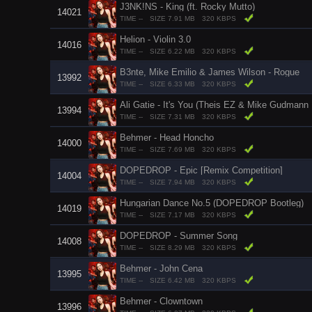
J3NK!NS - King (ft. Rocky Mutto)
14021
TIME --
SIZE 7.91 MB
320 KBPS
Helion - Violin 3.0
14016
TIME --
SIZE 6.22 MB
320 KBPS
B3nte, Mike Emilio & James Wilson - Rogue
13992
TIME --
SIZE 6.33 MB
320 KBPS
Ali Gatie - It's You (Theis EZ & Mike Gudmann 
13994
TIME --
SIZE 7.31 MB
320 KBPS
Behmer - Head Honcho
14000
TIME --
SIZE 7.69 MB
320 KBPS
DOPEDROP - Epic [Remix Competition]
14004
TIME --
SIZE 7.94 MB
320 KBPS
Hungarian Dance No.5 (DOPEDROP Bootleg)
14019
TIME --
SIZE 7.17 MB
320 KBPS
DOPEDROP - Summer Song
14008
TIME --
SIZE 8.29 MB
320 KBPS
Behmer - John Cena
13995
TIME --
SIZE 6.42 MB
320 KBPS
Behmer - Clowntown
13996