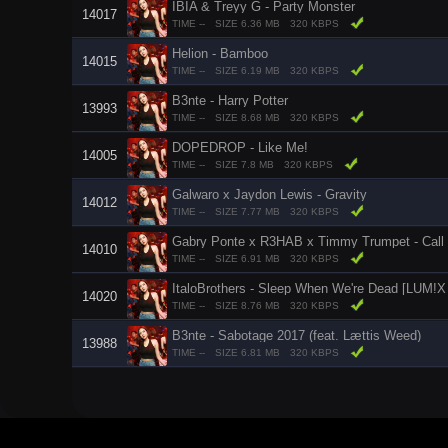
IBIA & Treyy G - Party Monster
14017
TIME --
SIZE 6.36 MB
320 KBPS
Helion - Bamboo
14015
TIME --
SIZE 6.19 MB
320 KBPS
B3nte - Harry Potter
13993
TIME --
SIZE 8.68 MB
320 KBPS
DOPEDROP - Like Me!
14005
TIME --
SIZE 7.8 MB
320 KBPS
Galwaro x Jaydon Lewis - Gravity
14012
TIME --
SIZE 7.77 MB
320 KBPS
Gabry Ponte x R3HAB x Timmy Trumpet - Call
14010
TIME --
SIZE 6.91 MB
320 KBPS
ItaloBrothers - Sleep When We're Dead [LU
14020
TIME --
SIZE 8.76 MB
320 KBPS
B3nte - Sabotage 2017 (feat. Lættis Weed)
13988
TIME --
SIZE 6.81 MB
320 KBPS