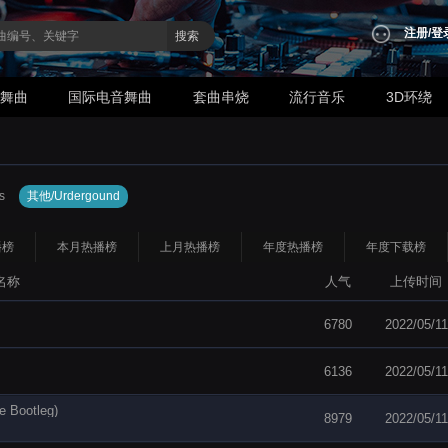
注册
/
登
搜索
业舞曲
国际电音舞曲
套曲串烧
流行音乐
3D环绕
s
其他/Urdergound
播榜
本月热播榜
上月热播榜
年度热播榜
年度下载榜
名称
人气
上传时间
6780
2022/05/11
6136
2022/05/11
e Bootleg)
8979
2022/05/11