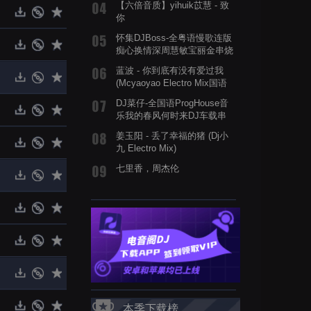
【六倍音质】yihuik苡慧 - 致
你
怀集DJBoss-全粤语慢歌连版
痴心换情深周慧敏宝丽金串烧
蓝波 - 你到底有没有爱过我
(Mcyaoyao Electro Mix国语
男)
DJ菜仔-全国语ProgHouse音
乐我的春风何时来DJ车载串
烧舞曲
姜玉阳 - 丢了幸福的猪 (Dj小
九 Electro Mix)
七里香，周杰伦
本季下载榜