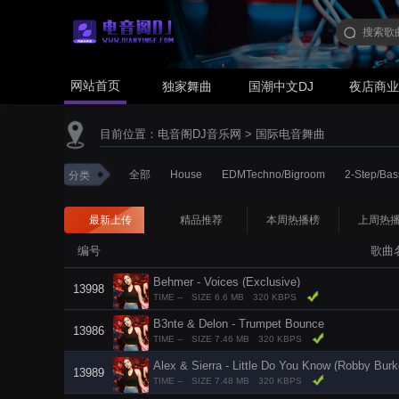
网站首页
独家舞曲
国潮中文DJ
夜店商
目前位置：
电音阁DJ音乐网
>
国际电音舞曲
全部
House
EDMTechno/Bigroom
2-Step/Bas
分类
最新上传
精品推荐
本周热播榜
上周热
编号
歌曲
Behmer - Voices (Exclusive)
13998
TIME --
SIZE 6.6 MB
320 KBPS
B3nte & Delon - Trumpet Bounce
13986
TIME --
SIZE 7.46 MB
320 KBPS
Alex & Sierra - Little Do You Know (Robby Burk
13989
TIME --
SIZE 7.48 MB
320 KBPS