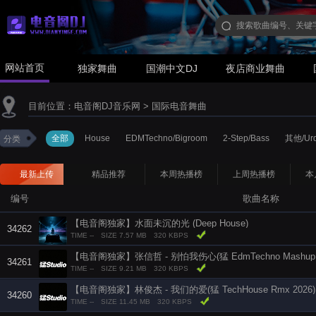
网站首页
独家舞曲
国潮中文DJ
夜店商业舞曲
目前位置：
电音阁DJ音乐网
>
国际电音舞曲
全部
House
EDMTechno/Bigroom
2-Step/Bass
其他/Urd
分类
最新上传
精品推荐
本周热播榜
上周热播榜
本
编号
歌曲名称
【电音阁独家】水面未沉的光 (Deep House)
34262
TIME --
SIZE 7.57 MB
320 KBPS
【电音阁独家】张信哲 - 别怕我伤心(猛 EdmTechno Mashup R
34261
TIME --
SIZE 9.21 MB
320 KBPS
【电音阁独家】林俊杰 - 我们的爱(猛 TechHouse Rmx 2026)
34260
TIME --
SIZE 11.45 MB
320 KBPS