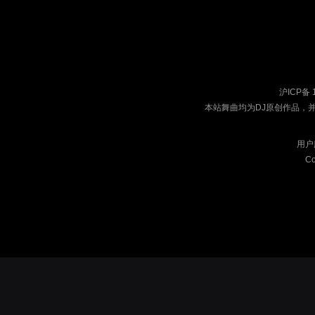
沪ICP备 
本站舞曲均为DJ原创作品，
用户
Co