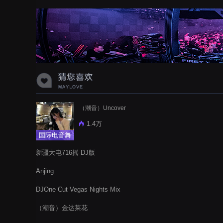
蝉爸爸妈妈爱存在夏天的风是想你的
声音啊
（潮音）Uncover
1.4万
国际电音舞
曲
新疆大电716摇 DJ版
Anjing
DJOne Cut Vegas Nights Mix
（潮音）金达莱花