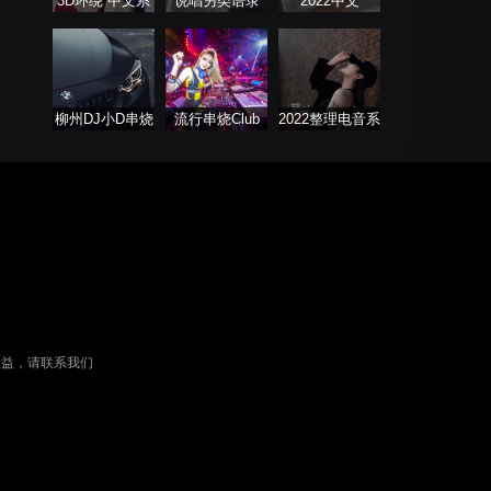
3D环绕 中文系
说唱另类语录
2022中文
列
ProgHouse歌曲
柳州DJ小D串烧
流行串烧Club
2022整理电音系
列表
列
权益，请联系我们