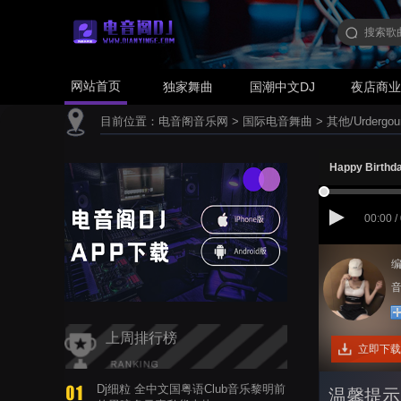
网站首页
独家舞曲
国潮中文DJ
夜店商
目前位置：
电音阁音乐网
>
国际电音舞曲
>
其他/Urdergou
Happy Birthd
00:00 /
编
音
上周排行榜
立即下载
Dj细粒 全中文国粤语Club音乐黎明前
温馨提示