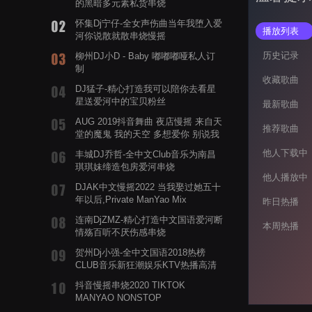
的黑暗多元素私货串烧
怀集Dj宁仔-全女声伤曲当年我堕入爱
播放列表
河你说散就散串烧慢摇
历史记录
柳州DJ小D - Baby 嘟嘟嘟哑私人订
制
收藏歌曲
DJ猛子-精心打造我可以陪你去看星
星送爱河中的宝贝粉丝
最新歌曲
AUG 2019抖音舞曲 夜店慢摇 来自天
推荐歌曲
堂的魔鬼 我的天空 多想爱你 别说我
的眼泪你无所谓 渡我不渡她
他人下载中
丰城DJ乔哲-全中文Club音乐为南昌
琪琪妹缔造包房爱河串烧
他人播放中
DJAK中文慢摇2022 当我娶过她五十
年以后,Private ManYao Mix
昨日热播
连南DjZMZ-精心打造中文国语爱河断
本周热播
情殇百听不厌伤感串烧
贺州Dj小强-全中文国语2018热榜
CLUB音乐新狂潮娱乐KTV热播高清
系列串烧
抖音慢摇串烧2020 TIKTOK
MANYAO NONSTOP
POWERMIXFOR_ADRIANNE飞鸟和