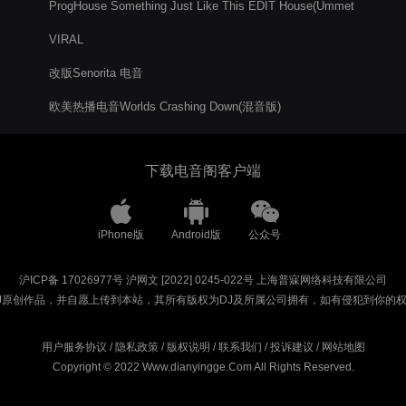
ProgHouse Something Just Like This EDIT House(Ummet
Ozcan Remix)
VIRAL
改版Senorita 电音
欧美热播电音Worlds Crashing Down(混音版)
下载电音阁客户端
iPhone版
Android版
公众号
沪ICP备 17026977号
沪网文 [2022] 0245-022号
上海普寐网络科技有限公司
J原创作品，并自愿上传到本站，其所有版权为DJ及所属公司拥有，如有侵犯到你的
用户服务协议
/
隐私政策
/
版权说明
/
联系我们
/
投诉建议
/
网站地图
Copyright © 2022 Www.dianyingge.Com All Rights Reserved.