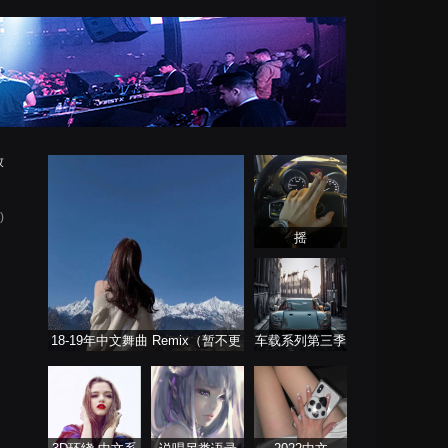
放
)
摇
18-19年中文舞曲 Remix（暂不更
车载系列第三季
新）