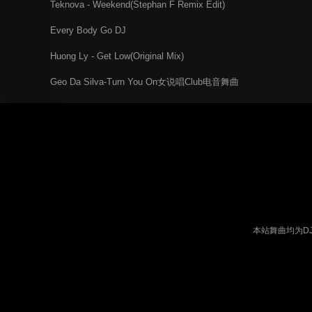
Teknova - Weekend(Stephan F Remix Edit)
Every Body Go DJ
Huong Ly - Get Low(Original Mix)
Geo Da Silva-Turn You On女说唱Club电音舞曲
本站舞曲均为D