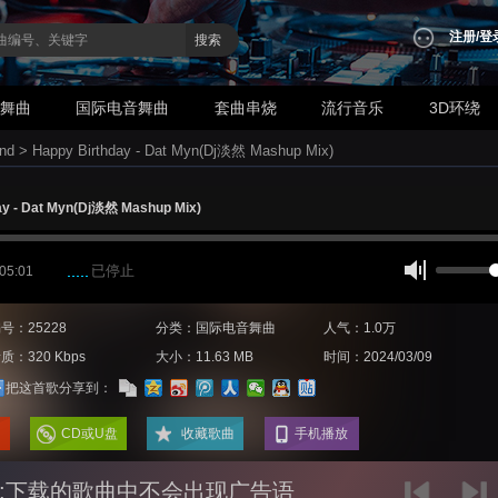
注册
/
登
搜索
业舞曲
国际电音舞曲
套曲串烧
流行音乐
3D环绕
nd
>
Happy Birthday - Dat Myn(Dj淡然 Mashup Mix)
ay - Dat Myn(Dj淡然 Mashup Mix)
已停止
 05:01
号：25228
分类：国际电音舞曲
人气：1.0万
质：320 Kbps
大小：11.63 MB
时间：2024/03/09
把这首歌分享到：
CD或U盘
收藏歌曲
手机播放
:下载的歌曲中不会出现广告语