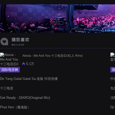
蝉爸爸妈妈爱存在夏天的风是想你的
声音啊
Alexia - Me And You 十三电音(DJ红人 Rmx)
5.1万
国际电音舞
曲
De Yang Gatal Gatal Sa 改版 抖音热播
抖音
十三电音
包房
Get Ready - DlARO(Oraginal Mix)
沈
Phut Hon（魔魂版）
D