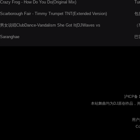
Crazy Frog - How Do You Do(Original Mix)
Tur
Scarborough Fair - Timmy Trumpet TNT(Extended Version)
包房
男女说唱ClubDance-Vandalism She Got It(DJWaves vs
（车
DjKenny Remix)
Saranghae
巴雷
沪ICP备 
本站舞曲均为DJ原创作品，
用户
Co