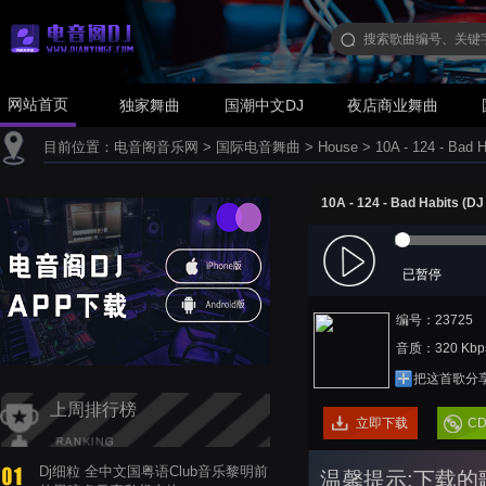
网站首页
独家舞曲
国潮中文DJ
夜店商业舞曲
目前位置：
电音阁音乐网
>
国际电音舞曲
>
House
>
10A - 124 - Bad H
10A - 124 - Bad Habits (DJ
已暂停
编号：23725
音质：320 Kbp
把这首歌分
上周排行榜
立即下载
C
Dj细粒 全中文国粤语Club音乐黎明前
温馨提示:下载