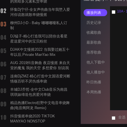
的黑暗多元素私货串烧
怀集Dj宁仔-全女声伤曲当年我堕入爱
10A - 
播放列表
河你说散就散串烧慢摇
历史记录
柳州DJ小D - Baby 嘟嘟嘟哑私人订
制
收藏歌曲
DJ猛子-精心打造我可以陪你去看星
星送爱河中的宝贝粉丝
最新歌曲
DJAK中文慢摇2022 当我娶过她五十
推荐歌曲
年以后,Private ManYao Mix
他人下载中
AUG 2019抖音舞曲 夜店慢摇 来自天
堂的魔鬼 我的天空 多想爱你 别说我
他人播放中
的眼泪你无所谓 渡我不渡她
连南DjZMZ-精心打造中文国语爱河断
情殇百听不厌伤感串烧
昨日热播
丰城DJ乔哲-全中文Club音乐为南昌
本周热播
琪琪妹缔造包房爱河串烧
精品热播Electro狂野中文电音串烧舞
曲(电音阁阿龙 Remix)
抖音慢摇串烧2020 TIKTOK
全选
MANYAO NONSTOP
POWERMIXFOR_ADRIANNE飞鸟和