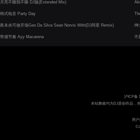
月亮不睡我不睡 DJ版(Extended Mix)
Ak
韩式电音 Party Day
Th
夜未央可做开场Geo Da Silva Sean Norvis With(DJ阿星 Remix)
绅
带感节奏 Ayy Macarena
不
沪ICP备 
本站舞曲均为DJ原创作品，
用户
Co