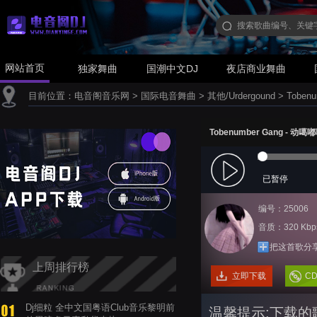
网站首页
独家舞曲
国潮中文DJ
夜店商业舞曲
目前位置：
电音阁音乐网
>
国际电音舞曲
>
其他/Urdergound
>
Toben
Tobenumber Gang - 动噶
已暂停
编号：25006
音质：320 Kbp
把这首歌分
上周排行榜
立即下载
C
Dj细粒 全中文国粤语Club音乐黎明前
温馨提示:下载