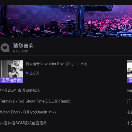
蝉爸爸妈妈爱存在夏天的风是想你的
声音啊
百大电音Have ofter Rave(Original Mix)
2.8万
国际电音舞
曲
抖音BGM 泰语傲娇撩人
Ire
Teknova - Too Show Time(DJ二宝 Remix)
(车
Woori Doori - DJHyo(Oragin Mix)
电音
抖音热搜BGM硬核低音轰炸
十