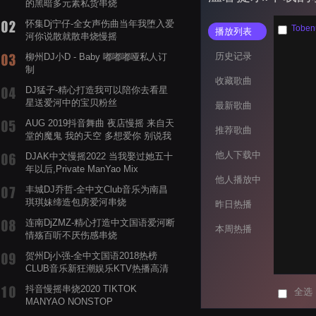
的黑暗多元素私货串烧
怀集Dj宁仔-全女声伤曲当年我堕入爱
Tobe
播放列表
河你说散就散串烧慢摇
历史记录
柳州DJ小D - Baby 嘟嘟嘟哑私人订
制
收藏歌曲
DJ猛子-精心打造我可以陪你去看星
星送爱河中的宝贝粉丝
最新歌曲
AUG 2019抖音舞曲 夜店慢摇 来自天
推荐歌曲
堂的魔鬼 我的天空 多想爱你 别说我
的眼泪你无所谓 渡我不渡她
他人下载中
DJAK中文慢摇2022 当我娶过她五十
年以后,Private ManYao Mix
他人播放中
丰城DJ乔哲-全中文Club音乐为南昌
琪琪妹缔造包房爱河串烧
昨日热播
连南DjZMZ-精心打造中文国语爱河断
本周热播
情殇百听不厌伤感串烧
贺州Dj小强-全中文国语2018热榜
CLUB音乐新狂潮娱乐KTV热播高清
系列串烧
抖音慢摇串烧2020 TIKTOK
全选
MANYAO NONSTOP
POWERMIXFOR_ADRIANNE飞鸟和