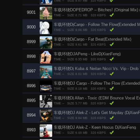
TIME --
SIZE 8.67 MB
320 KBPS
车载环绕DOPEDROP – Bitches! (Original Mix) (
9001
TIME --
SIZE 8.71 MB
320 KBPS
车载环绕DjCargo - Follow The Flow(Extended Mi
9000
TIME --
SIZE 9.06 MB
320 KBPS
车载环绕DjCargo - Fat Beat(Extended Mix)
8999
TIME --
SIZE 9.61 MB
320 KBPS
车载环绕DJAPeng - LikeDjXianFeng)
8998
TIME --
SIZE 6.35 MB
320 KBPS
车载环绕Dj Kuba & Neitan Nicci Vs. Vip - Drob 
8997
TIME --
SIZE 8.81 MB
320 KBPS
车载环绕DJ Cargo - Follow The Flow (Extended
8996
TIME --
SIZE 8.18 MB
320 KBPS
车载环绕Dj Allan - Toxic (EDM Bounce Vocal Ed
8995
TIME --
SIZE 5.77 MB
320 KBPS
车载环绕DJ Alek-Z - Let's Get Mayday (DjXianF
8994
TIME --
SIZE 9.84 MB
320 KBPS
车载环绕DJ Alek-Z - Keen Hocus DjXianFeng
8993
TIME --
SIZE 6.48 MB
320 KBPS