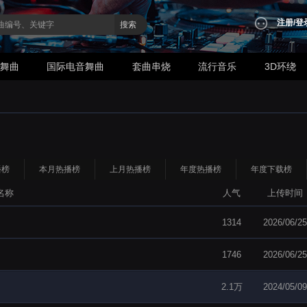
注册
/
登
搜索
业舞曲
国际电音舞曲
套曲串烧
流行音乐
3D环绕
播榜
本月热播榜
上月热播榜
年度热播榜
年度下载榜
名称
人气
上传时间
1314
2026/06/25
1746
2026/06/25
2.1万
2024/05/09