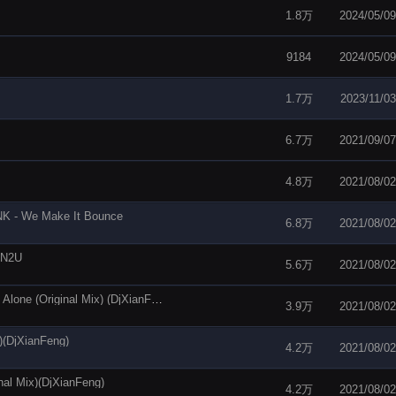
1.8万
2024/05/09
9184
2024/05/09
1.7万
2023/11/03
6.7万
2021/09/07
4.8万
2021/08/02
 - We Make It Bounce
6.8万
2021/08/02
 N2U
5.6万
2021/08/02
车载环绕DRTYDNCN Feat. Trvma – Waking Up Alone (Original Mix) (DjXianFeng)
3.9万
2021/08/02
(DjXianFeng)
4.2万
2021/08/02
l Mix)(DjXianFeng)
4.2万
2021/08/02