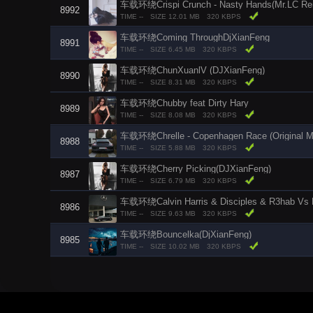
车载环绕Crispi Crunch - Nasty Hands(Mr.LС Re
8992
TIME --
SIZE 12.01 MB
320 KBPS
车载环绕Coming ThroughDjXianFeng
8991
TIME --
SIZE 6.45 MB
320 KBPS
车载环绕ChunXuanlV (DJXianFeng)
8990
TIME --
SIZE 8.31 MB
320 KBPS
车载环绕Chubby feat Dirty Hary
8989
TIME --
SIZE 8.08 MB
320 KBPS
车载环绕Chrelle - Copenhagen Race (Original Mi
8988
TIME --
SIZE 5.88 MB
320 KBPS
车载环绕Cherry Picking(DJXianFeng)
8987
TIME --
SIZE 6.79 MB
320 KBPS
车载环绕Calvin Harris & Disciples & R3hab Vs Ha
8986
TIME --
SIZE 9.63 MB
320 KBPS
车载环绕Bouncelka(DjXianFeng)
8985
TIME --
SIZE 10.02 MB
320 KBPS