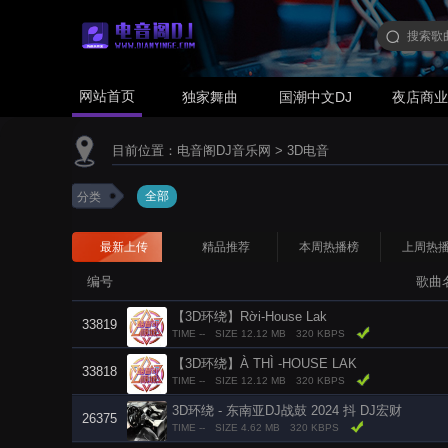
网站首页
独家舞曲
国潮中文DJ
夜店商
目前位置：
电音阁DJ音乐网
>
3D电音
全部
分类
最新上传
精品推荐
本周热播榜
上周热
编号
歌曲
【3D环绕】Rời-House Lak
33819
TIME --
SIZE 12.12 MB
320 KBPS
【3D环绕】À THÌ -HOUSE LAK
33818
TIME --
SIZE 12.12 MB
320 KBPS
3D环绕 - 东南亚DJ战鼓 2024 抖 DJ宏财
26375
TIME --
SIZE 4.62 MB
320 KBPS