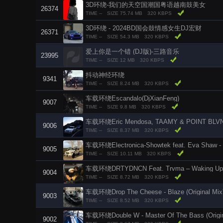
3D环绕-我们的天空国潮国粤语越南鼓美女
26374
TIME --
SIZE 75.74 MB
320 KBPS
3D环绕 - 2024BD国会鼓情感女生DJ宏财
26371
TIME --
SIZE 54.3 MB
320 KBPS
爱上你是一个错 (DJ版)-三路音乐
23995
TIME --
SIZE 12 MB
320 KBPS
抖动神经环绕
9341
TIME --
SIZE 8.24 MB
320 KBPS
车载环绕Escandalo(DjXianFeng)
9007
TIME --
SIZE 9.8 MB
320 KBPS
车载环绕Eric Mendosa, TAAMY & POINT BLVNK
9006
TIME --
SIZE 8.37 MB
320 KBPS
车载环绕Electronica-Showtek feat. Eva Shaw -
9005
TIME --
SIZE 10.11 MB
320 KBPS
9004
TIME --
SIZE 8.72 MB
320 KBPS
车载环绕Drop The Cheese - Blaze (Original Mix)
9003
TIME --
SIZE 8.52 MB
320 KBPS
车载环绕Double W - Master Of The Bass (Origina
9002