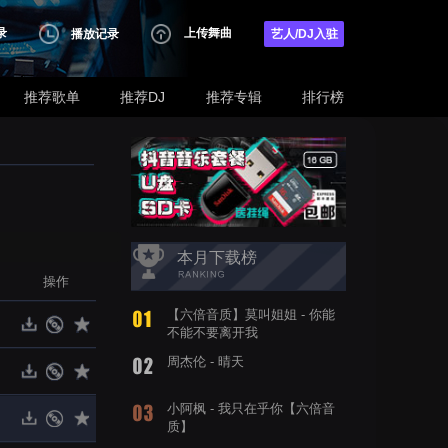
录
上传舞曲
播放记录
艺人/DJ入驻
推荐歌单
推荐DJ
推荐专辑
排行榜
本月下载榜
操作
【六倍音质】莫叫姐姐 - 你能
不能不要离开我
周杰伦 - 晴天
小阿枫 - 我只在乎你【六倍音
质】