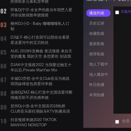
的黑暗多元素私货串烧
怀集Dj宁仔-全女声伤曲当年我堕入爱
车载环绕C
播放列表
河你说散就散串烧慢摇
历史记录
柳州DJ小D - Baby 嘟嘟嘟哑私人订
制
收藏歌曲
DJ猛子-精心打造我可以陪你去看星
星送爱河中的宝贝粉丝
最新歌曲
AUG 2019抖音舞曲 夜店慢摇 来自天
推荐歌曲
堂的魔鬼 我的天空 多想爱你 别说我
的眼泪你无所谓 渡我不渡她
他人下载中
DJAK中文慢摇2022 当我娶过她五十
年以后,Private ManYao Mix
他人播放中
丰城DJ乔哲-全中文Club音乐为南昌
琪琪妹缔造包房爱河串烧
昨日热播
连南DjZMZ-精心打造中文国语爱河断
本周热播
情殇百听不厌伤感串烧
贺州Dj小强-全中文国语2018热榜
CLUB音乐新狂潮娱乐KTV热播高清
系列串烧
抖音慢摇串烧2020 TIKTOK
全选
MANYAO NONSTOP
POWERMIXFOR_ADRIANNE飞鸟和