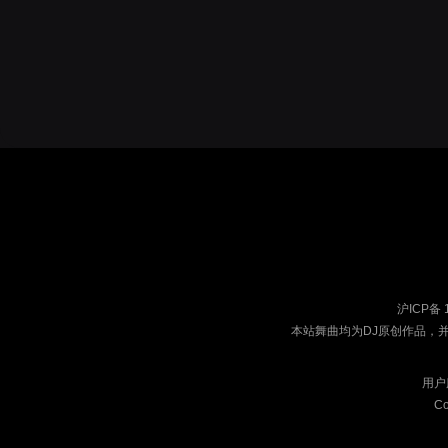
沪ICP备 
本站舞曲均为DJ原创作品，
用户
Co