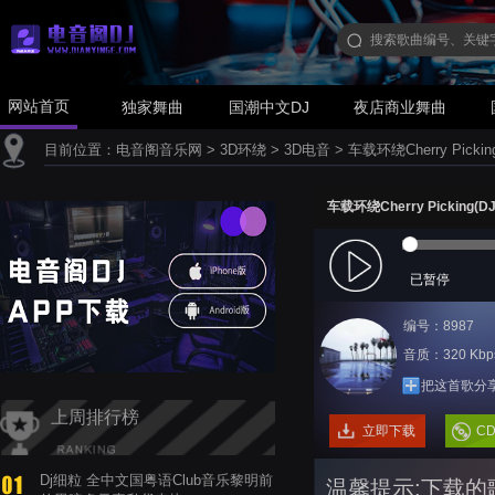
网站首页
独家舞曲
国潮中文DJ
夜店商业舞曲
目前位置：
电音阁音乐网
>
3D环绕
>
3D电音
>
车载环绕Cherry Picking
车载环绕Cherry Picking(DJ
已暂停
编号：8987
音质：320 Kbp
把这首歌分
上周排行榜
立即下载
C
Dj细粒 全中文国粤语Club音乐黎明前
温馨提示:下载