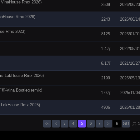
House Rmx 2026)
2509
2026/06/23
ouse Rmx 2026)
2243
2026/06/14
 Rmx 2023)
8125
2026/01/01
1.4万
2022/05/31
6.1万
2021/10/27
kHouse Rmx 2026)
2199
2026/05/13
na Bootleg remix)
1.0万
2025/11/04
ouse Rmx 2025)
4906
2026/01/28
<<
<
3
4
5
6
7
>
GO
共
1