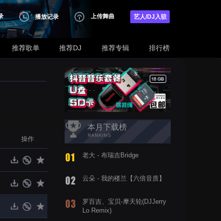
录
上传舞曲
播放记录
艺人/DJ入驻
推荐歌单
推荐DJ
推荐专辑
排行榜
本月下载榜
操作
老大 - 布瑞吉Bridge
云朵 - 我的楼兰【六倍音质】
罗百吉、宝贝-摩天轮(DJJerry
Lo Remix)