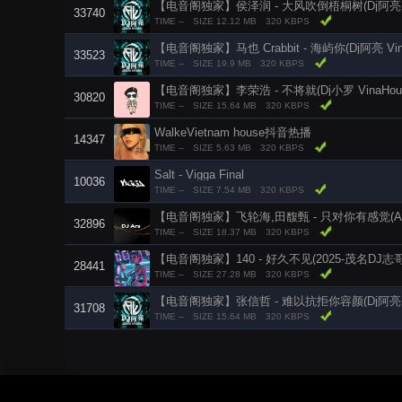
【电音阁独家】侯泽润 - 大风吹倒梧桐树(Dj阿亮 Vina
33740
TIME --
SIZE 12.12 MB
320 KBPS
【电音阁独家】马也 Crabbit - 海屿你(Dj阿亮 VinaH
33523
TIME --
SIZE 19.9 MB
320 KBPS
【电音阁独家】李荣浩 - 不将就(Dj小罗 VinaHouse
30820
TIME --
SIZE 15.64 MB
320 KBPS
WalkeVietnam house抖音热播
14347
TIME --
SIZE 5.63 MB
320 KBPS
Salt - Vigga Final
10036
TIME --
SIZE 7.54 MB
320 KBPS
【电音阁独家】飞轮海,田馥甄 - 只对你有感觉(Ars La
32896
TIME --
SIZE 18.37 MB
320 KBPS
【电音阁独家】140 - 好久不见(2025-茂名DJ志哥哥-Vi
28441
TIME --
SIZE 27.28 MB
320 KBPS
【电音阁独家】张信哲 - 难以抗拒你容颜(Dj阿亮 LakH
31708
TIME --
SIZE 15.64 MB
320 KBPS