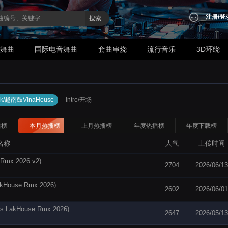
注册
/
登
搜索
业舞曲
国际电音舞曲
套曲串烧
流行音乐
3D环绕
ak/越南鼓VinaHouse
lntro/开场
播榜
本月热播榜
上月热播榜
年度热播榜
年度下载榜
名称
人气
上传时间
x 2026 v2)
2704
2026/06/13
use Rmx 2026)
2602
2026/06/01
House Rmx 2026)
2647
2026/05/13