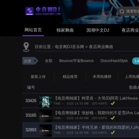
网站首页
独家舞曲
国潮中文DJ
夜店商
目前位置：
电音阁DJ音乐网
>
夜店商业舞曲
全部
Bounce/宇宙Bounce
Disco/HardStyle
L
分类
最新上传
精品推荐
本周热播榜
上周热
编号
歌曲
【电音阁独家】柯受良 - 大哥(Dj阿亮 LakHouse Rm
33426
TIME --
SIZE 14.54 MB
320 KBPS
【电音阁独家】张妙格 - 我期待的不是雪(Ars LakHo
33165
TIME --
SIZE 18.68 MB
320 KBPS
【电音阁独家】半吨兄弟 - 爱我的和我爱的人(Ars Lak
32893
TIME --
SIZE 19.96 MB
320 KBPS