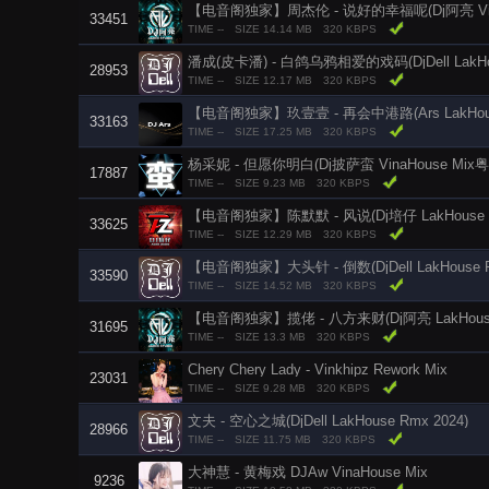
【电音阁独家】周杰伦 - 说好的幸福呢(Dj阿亮 VinaH
33451
TIME --
SIZE 14.14 MB
320 KBPS
潘成(皮卡潘) - 白鸽乌鸦相爱的戏码(DjDell LakHou
28953
TIME --
SIZE 12.17 MB
320 KBPS
【电音阁独家】玖壹壹 - 再会中港路(Ars LakHouse
33163
TIME --
SIZE 17.25 MB
320 KBPS
杨采妮 - 但愿你明白(Dj披萨蛮 VinaHouse Mix
17887
TIME --
SIZE 9.23 MB
320 KBPS
【电音阁独家】陈默默 - 风说(Dj培仔 LakHouse R
33625
TIME --
SIZE 12.29 MB
320 KBPS
【电音阁独家】大头针 - 倒数(DjDell LakHouse R
33590
TIME --
SIZE 14.52 MB
320 KBPS
【电音阁独家】揽佬 - 八方来财(Dj阿亮 LakHouse 
31695
TIME --
SIZE 13.3 MB
320 KBPS
Chery Chery Lady - Vinkhipz Rework Mix
23031
TIME --
SIZE 9.28 MB
320 KBPS
文夫 - 空心之城(DjDell LakHouse Rmx 2024)
28966
TIME --
SIZE 11.75 MB
320 KBPS
大神慧 - 黄梅戏 DJAw VinaHouse Mix
9236