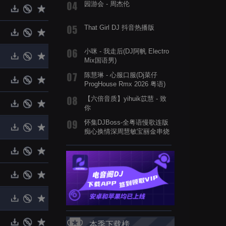
园游会 - 周杰伦
That Girl DJ 抖音热播版
小咪 - 我走后(DJ阿帆 Electro
Mix国语男)
陈慧琳 - 心服口服(Dj菜仔
ProgHouse Rmx 2026 粤语)
【六倍音质】yihuik苡慧 - 致
你
怀集DJBoss-全粤语慢歌连版
痴心换情深周慧敏宝丽金串烧
本季下载榜