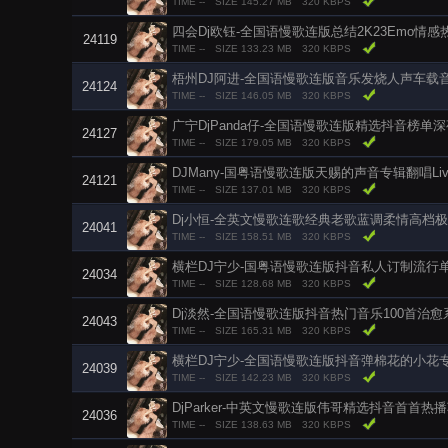
TIME --
SIZE 145.27 MB
320 KBPS
四会Dj欧钰-全国语慢歌连版总结2K23Emo情
24119
TIME --
SIZE 133.23 MB
320 KBPS
梧州DJ阿进-全国语慢歌连版音乐发烧人声车载
24124
TIME --
SIZE 146.05 MB
320 KBPS
广宁DjPanda仔-全国语慢歌连版精选抖音榜单
24127
TIME --
SIZE 179.05 MB
320 KBPS
DJMany-国粤语慢歌连版天赐的声音专辑翻唱Li
24121
TIME --
SIZE 137.01 MB
320 KBPS
Dj小恒-全英文慢歌连歌经典老歌蓝调柔情高档
24041
TIME --
SIZE 158.51 MB
320 KBPS
横栏DJ宁少-国粤语慢歌连版抖音私人订制流行
24034
TIME --
SIZE 128.68 MB
320 KBPS
Dj淡然-全国语慢歌连版抖音热门音乐100首治愈
24043
TIME --
SIZE 165.31 MB
320 KBPS
横栏DJ宁少-全国语慢歌连版抖音弹棉花的小花
24039
TIME --
SIZE 142.23 MB
320 KBPS
DjParker-中英文慢歌连版伟哥精选抖音首首热
24036
TIME --
SIZE 138.63 MB
320 KBPS