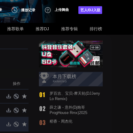
录
上传舞曲
播放记录
艺人/DJ入驻
推荐歌单
推荐DJ
推荐专辑
排行榜
本月下载榜
操作
罗百吉、宝贝-摩天轮(DJJerry
Lo Remix)
薛之谦 - 意外(Dj炮哥
ProgHouse Rmx)2025
稻香 - 周杰伦