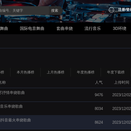
注册
/
登
搜索
业舞曲
国际电音舞曲
套曲串烧
流行音乐
3D环绕
播榜
本月热播榜
上月热播榜
年度热播榜
年度下载榜
名称
人气
上传时间
走尽抒情串烧歌曲
9476
2023/12/02
轻音乐串烧歌曲
8034
2023/12/02
合唱抖音最火串烧歌曲
8624
2023/12/02