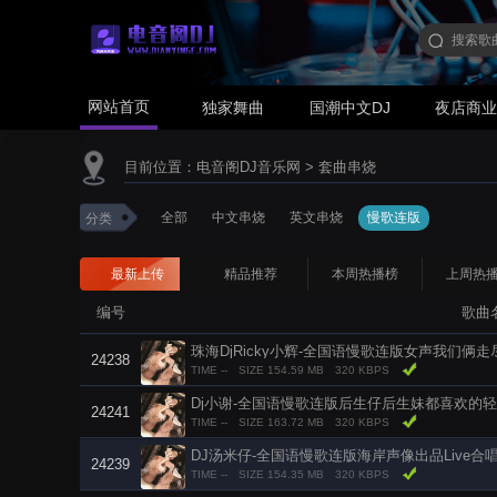
网站首页
独家舞曲
国潮中文DJ
夜店商
目前位置：
电音阁DJ音乐网
>
套曲串烧
全部
中文串烧
英文串烧
慢歌连版
分类
最新上传
精品推荐
本周热播榜
上周热
编号
歌曲
珠海DjRicky小辉-全国语慢歌连版女声我们俩
24238
TIME --
SIZE 154.59 MB
320 KBPS
Dj小谢-全国语慢歌连版后生仔后生妹都喜欢的
24241
TIME --
SIZE 163.72 MB
320 KBPS
DJ汤米仔-全国语慢歌连版海岸声像出品Live
24239
TIME --
SIZE 154.35 MB
320 KBPS