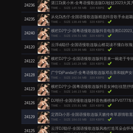
湛江Dj黄小米-全粤语慢歌连版DJ蚊蚊2023大
24236
TIME --
SIZE 145.56 MB
320 KBPS
从化Dj杰仔-全国语慢歌连版精选抖音歌手余超
24235
TIME --
SIZE 138.49 MB
320 KBPS
横栏DJ宁少-国粤语慢歌连版抖音电音阁DJ202
24240
TIME --
SIZE 158.51 MB
320 KBPS
云浮dj聪仔-全国语慢歌连版山楂花读不懂白玫
24120
TIME --
SIZE 129.96 MB
320 KBPS
横栏DJ宁少-全国语慢歌连版抖音来一碗老于专
24122
TIME --
SIZE 140.28 MB
320 KBPS
广宁DjPanda仔-全粤语慢歌连版邓岳章和靓声
24128
TIME --
SIZE 182.04 MB
320 KBPS
横栏DJ宁少-国粤语慢歌连版抖音女神彭佳慧抒
24123
TIME --
SIZE 146.15 MB
320 KBPS
DJ明仔-全国语慢歌连版抖音热播榜单FV0777
24126
TIME --
SIZE 155.91 MB
320 KBPS
定西Dj小苏-全国语慢歌连版天籁传奇草原情歌
24129
TIME --
SIZE 184.03 MB
320 KBPS
云浮DJ聪仔-全国语慢歌连版风格打造耳朵会怀
24125