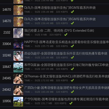
TIME --
SIZE 156.46 MB
320 KBPS
Dj乌力-国粤语慢歌连版抖音热门BGM车载系列串烧
14670
TIME --
SIZE 156.46 MB
320 KBPS
Dj乌力-国粤语慢歌连版抖音热门BGM车载系列串烧
14670
TIME --
SIZE 156.46 MB
320 KBPS
我已经爱上你 二郎、情词尧 (DYG Extended Edit)
2102
TIME --
SIZE 9 MB
320 KBPS
HAPPY仔-国粤语柔歌音乐精选永远爱着你轻音乐慢歌连版
33904
TIME --
SIZE 155.75 MB
320 KBPS
四会Dj超仔-全国语慢歌连版音乐抖音流行前线热播车载串烧
10240
TIME --
SIZE 121.86 MB
320 KBPS
和平Dj富妹-全国语慢歌连版音乐叶日海订制许巍专辑CD串烧
10647
TIME --
SIZE 167.05 MB
320 KBPS
DjThomas-全英文慢歌连版AVACLUB酒吧早场流行欧美串烧
24045
TIME --
SIZE 172.02 MB
320 KBPS
广四Dj小健-国粤语慢歌连版清吧专用全女声无损高音质串烧
24042
TIME --
SIZE 160.46 MB
320 KBPS
广宁DJ聪歌-国粤语慢歌连版包房热播专属近期流行车载串烧
10956
TIME --
SIZE 151.7 MB
320 KBPS