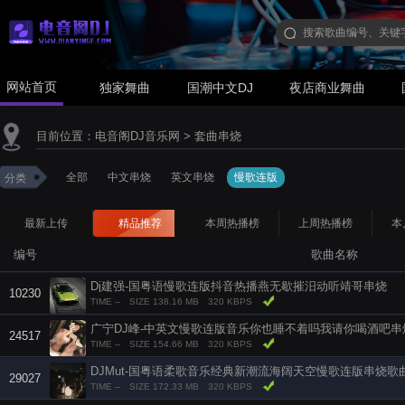
网站首页
独家舞曲
国潮中文DJ
夜店商业舞曲
目前位置：
电音阁DJ音乐网
>
套曲串烧
全部
中文串烧
英文串烧
慢歌连版
分类
最新上传
精品推荐
本周热播榜
上周热播榜
本
编号
歌曲名称
Dj建强-国粤语慢歌连版抖音热播燕无歇摧汨动听靖哥串烧
10230
TIME --
SIZE 138.16 MB
320 KBPS
广宁DJ峰-中英文慢歌连版音乐你也睡不着吗我请你喝酒吧串
24517
TIME --
SIZE 154.66 MB
320 KBPS
DJMut-国粤语柔歌音乐经典新潮流海阔天空慢歌连版串烧歌
29027
TIME --
SIZE 172.33 MB
320 KBPS