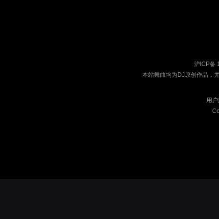
沪ICP备 
本站舞曲均为DJ原创作品，
用户
Co