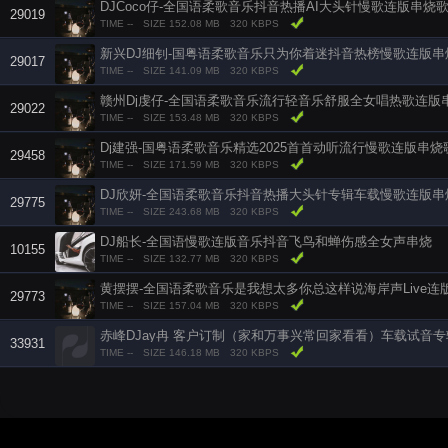
DJCoco仔-全国语柔歌音乐抖音热播AI大头针慢歌连版串烧
29019
TIME --
SIZE 152.08 MB
320 KBPS
新兴DJ细钊-国粤语柔歌音乐只为你着迷抖音热榜慢歌连版串
29017
TIME --
SIZE 141.09 MB
320 KBPS
赣州Dj虔仔-全国语柔歌音乐流行轻音乐舒服全女唱热歌连版
29022
TIME --
SIZE 153.48 MB
320 KBPS
Dj建强-国粤语柔歌音乐精选2025首首动听流行慢歌连版串烧
29458
TIME --
SIZE 171.59 MB
320 KBPS
DJ欣妍-全国语柔歌音乐抖音热播大头针专辑车载慢歌连版串
29775
TIME --
SIZE 243.68 MB
320 KBPS
DJ船长-全国语慢歌连版音乐抖音飞鸟和蝉伤感全女声串烧
10155
TIME --
SIZE 132.77 MB
320 KBPS
黄摆摆-全国语柔歌音乐是我想太多你总这样说海岸声Live连
29773
TIME --
SIZE 157.04 MB
320 KBPS
赤峰DJay冉 客户订制（家和万事兴常回家看看）车载试音专
33931
TIME --
SIZE 146.18 MB
320 KBPS