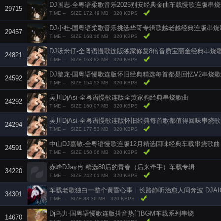
DJ国志-全粤语柔歌音乐2025别安经典金曲车载慢歌连版串
29715
TIME --
SIZE 172.49 MB
320 KBPS
DJ小杜-国粤语柔歌音乐挑选华哥专辑歌越老越经典连版串烧
29457
TIME --
SIZE 168.16 MB
320 KBPS
DJ汤米仔-全粤语慢歌连版独家修复8倍音质宝丽金经典串烧
24821
TIME --
SIZE 163.82 MB
320 KBPS
DJ黎龙-国粤语慢歌连版怀旧经典精选每首都是回忆V2串烧
24592
TIME --
SIZE 154.53 MB
320 KBPS
吴川DjAsi-全粤语慢歌连版全黄家驹经典串烧歌曲
24292
TIME --
SIZE 160.07 MB
320 KBPS
吴川DjAsi-全粤语慢歌连版怀旧经典每首歌都值得回味串烧
24294
TIME --
SIZE 177.53 MB
320 KBPS
中山DJ嘉敏-全粤语慢歌连版12月精选回味经典车载串烧歌曲
24591
TIME --
SIZE 150.06 MB
320 KBPS
赤峰DJay冉 精选80后的青春（后来牵手）车载专辑
34220
TIME --
SIZE 242.61 MB
320 KBPS
车载老歌独白一整个黄昏心事｜长路静听治愈人间奔波 DJAI
34301
TIME --
SIZE 88.36 MB
320 KBPS
Dj乌力-国粤语慢歌连版抖音热门BGM车载系列串烧
14670