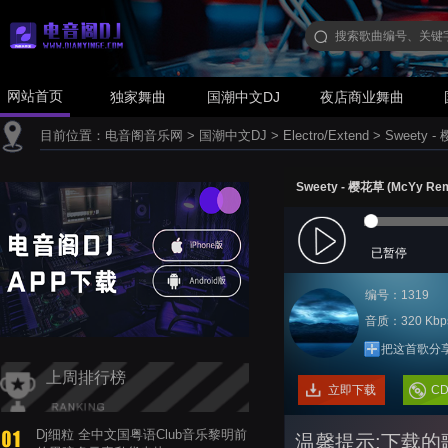
网站首页
独家舞曲
国潮中文DJ
夜店商业舞曲
目前位置：
电音阁音乐网
>
国潮中文DJ
>
Electro/Extend
>
Sweety -
Sweety - 樱花草 (McYy R
已暂停
编号：1319
音质：320 Kbp
把这首歌分
上周排行榜
立即下载
C
Dj细粒 全中文国粤语Club音乐黎明前
温馨提示:下载