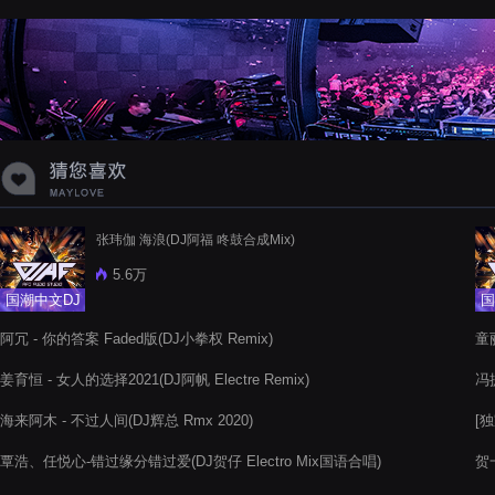
蝉爸爸妈妈爱存在夏天的风是想你的
声音啊
张玮伽 海浪(DJ阿福 咚鼓合成Mix)
5.6万
国潮中文DJ
国
阿冗 - 你的答案 Faded版(DJ小拳权 Remix)
童丽
姜育恒 - 女人的选择2021(DJ阿帆 Electre Remix)
冯提
海来阿木 - 不过人间(DJ辉总 Rmx 2020)
[独
20
覃浩、任悦心-错过缘分错过爱(DJ贺仔 Electro Mix国语合唱)
贺一
Ma