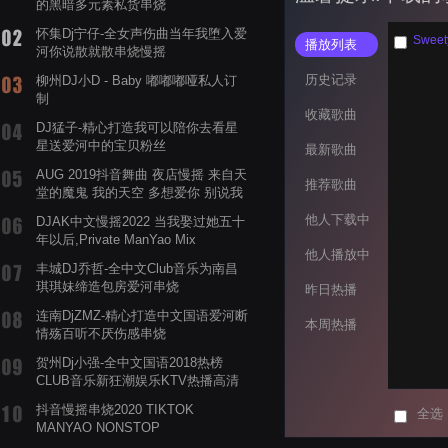
的黑暗多元素私货串烧
怀集Dj宁仔-全女声伤曲当年我堕入爱
Swee
播放列表
河你说散就散串烧慢摇
历史记录
柳州DJ小D - Baby 嘟嘟嘟哑私人订
制
收藏歌曲
DJ猛子-精心打造我可以陪你去看星
星送爱河中的宝贝粉丝
最新歌曲
AUG 2019抖音舞曲 夜店慢摇 来自天
推荐歌曲
堂的魔鬼 我的天空 多想爱你 别说我
的眼泪你无所谓 渡我不渡她
他人下载中
DJAK中文慢摇2022 当我娶过她五十
年以后,Private ManYao Mix
他人播放中
丰城DJ乔哲-全中文Club音乐为南昌
琪琪妹缔造包房爱河串烧
昨日热播
连南DjZMZ-精心打造中文国语爱河断
本周热播
情殇百听不厌伤感串烧
贺州Dj小强-全中文国语2018热榜
CLUB音乐新狂潮娱乐KTV热播高清
系列串烧
抖音慢摇串烧2020 TIKTOK
全选
MANYAO NONSTOP
POWERMIXFOR_ADRIANNE飞鸟和