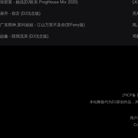
张碧晨 - 她说(DJ欧东 ProgHouse Mix 2020)
LK
谢丹 - 怨言 (DJ沈念版)
亮
广东雨神,莫叫姐姐 - 江山万里不及你(苦Ferry版)
闻人
赵鑫 - 陪我流浪 (DJ沈念版)
邓丽
沪ICP备 
本站舞曲均为DJ原创作品，
用户
Co