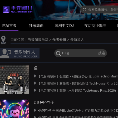
网站首页
独家舞曲
国潮中文DJ
夜店商业舞曲
目前位置：
电音阁音乐网
>
作者专辑
>
最新加入
音乐制作人
猛
【电音阁独家】张信哲 - 别怕我伤心(猛 EdmTechno Mashup
【电音阁独家】林俊杰 - 我们的爱(猛 TechHouse Rmx 202
【电音阁独家】郭顶 - 水星记(猛 TechHouse Rmx 2026)
DJHAPPY仔
HAPPY仔-全国语Electro音乐全力打造用力活着经典中文
HAPPY仔-国粤语柔歌音乐精选永远爱着你轻音乐慢歌连