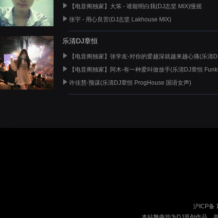
【电音阁独家】大笨 - 谁能明白我(DJ志坚 MIX)慢摇
张宇 - 用心良苦(DJ志坚 Lakhouse MIX)
乐清DJ章恒
【电音阁独家】张学友-对你的爱越深就越来越心痛(乐清DJ章恒 E
【电音阁独家】阿木-有一种爱叫做放手(乐清DJ章恒 Funky
许佳慧-预谋(乐清DJ章恒 ProgHouse 国语女声)
沪ICP备 
本站舞曲均为DJ原创作品，