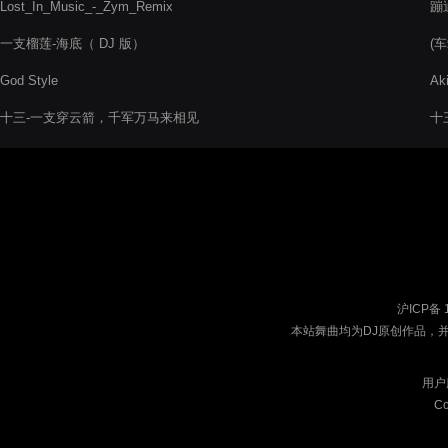
Lost_In_Music_-_Zym_Remix
蹦
一支榴莲-海底（ DJ 版）
(车
God Style
Ak
十三-一支穿云箭，千军万马来相见
十
沪ICP备 
本站舞曲均为DJ原创作品，
用户
Co