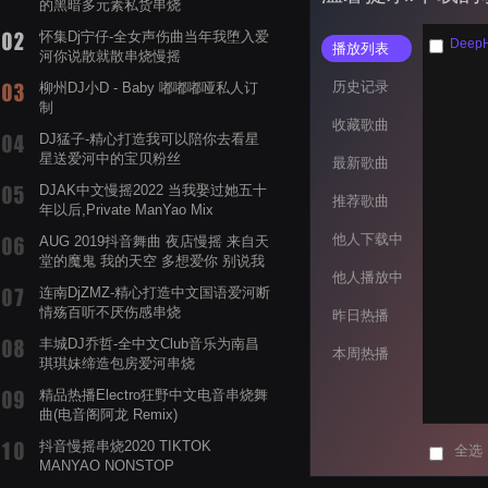
的黑暗多元素私货串烧
怀集Dj宁仔-全女声伤曲当年我堕入爱
Deep
播放列表
河你说散就散串烧慢摇
历史记录
柳州DJ小D - Baby 嘟嘟嘟哑私人订
制
收藏歌曲
DJ猛子-精心打造我可以陪你去看星
星送爱河中的宝贝粉丝
最新歌曲
DJAK中文慢摇2022 当我娶过她五十
推荐歌曲
年以后,Private ManYao Mix
他人下载中
AUG 2019抖音舞曲 夜店慢摇 来自天
堂的魔鬼 我的天空 多想爱你 别说我
他人播放中
的眼泪你无所谓 渡我不渡她
连南DjZMZ-精心打造中文国语爱河断
情殇百听不厌伤感串烧
昨日热播
丰城DJ乔哲-全中文Club音乐为南昌
本周热播
琪琪妹缔造包房爱河串烧
精品热播Electro狂野中文电音串烧舞
曲(电音阁阿龙 Remix)
抖音慢摇串烧2020 TIKTOK
全选
MANYAO NONSTOP
POWERMIXFOR_ADRIANNE飞鸟和