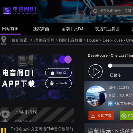
网站首页
独家舞曲
国潮中文DJ
夜店商业舞曲
目前位置：
电音阁音乐网
>
国际电音舞曲
>
House
>
DeepHouse - O
DeepHouse - One Last
已暂停
编号：11248
音质：320 Kbp
把这首歌分
上周排行榜
立即下载
C
Dj细粒 全中文国粤语Club音乐黎明前
温馨提示:下载