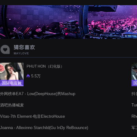
蝉爸爸妈妈爱存在夏天的风是想你的
声音啊
PHUT HON（幻化版）
5.5万
国际电音舞
曲
外网榜单EA7 - Low(DeepHouse)男Mashup
抖音
酒吧热播喊麦
Tu
Vitas-7th Element-电音ElectroHouse
Rh
Joanna - Allexinno Starchild(Gu InDy ReBouunce)
军工