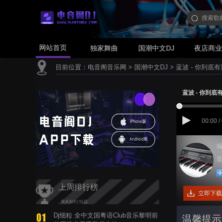
网站首页
独家舞曲
国潮中文DJ
夜店商
目前位置：
电音阁音乐网
>
国潮中文DJ
>
蓝波 - 你到底有没
蓝波 - 你到底有没
00:00 /
编
音
上周排行榜
立即下载
Dj细粒 全中文国粤语Club音乐黎明前
温馨提示