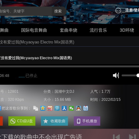
注册
/
登
搜索
业舞曲
国际电音舞曲
套曲串烧
流行音乐
3D环绕
有爱过我(Mcyaoyao Electro Mix国语男)
有爱过我(Mcyaoyao Electro Mix国语男)
已停止
 06:48
号：12801
分类：国潮中文DJ
人气：1.7万
质：320 Kbps
大小：15.66 MB
时间：2022/02/15
把这首歌分享到：
CD或U盘
收藏歌曲
手机播放
:下载的歌曲中不会出现广告语