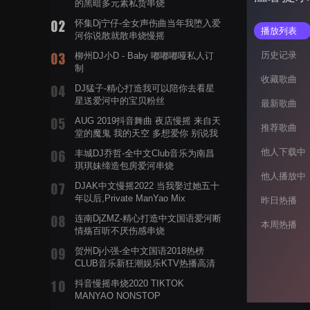
的黑暗多元素私货串烧
怀集Dj宁仔-全女声伤曲当年我堕入爱
播放列表
河你说散就散串烧慢摇
历史记录
柳州DJ小D - Baby 嘟嘟嘟哑私人订
制
收藏歌曲
DJ猛子-精心打造我可以陪你去看星
星送爱河中的宝贝粉丝
最新歌曲
AUG 2019抖音舞曲 夜店慢摇 来自天
推荐歌曲
堂的魔鬼 我的天空 多想爱你 别说我
的眼泪你无所谓 渡我不渡她
他人下载中
丰城DJ乔哲-全中文Club音乐为南昌
琪琪妹缔造包房爱河串烧
他人播放中
DJAK中文慢摇2022 当我娶过她五十
年以后,Private ManYao Mix
昨日热播
连南DjZMZ-精心打造中文国语爱河断
本周热播
情殇百听不厌伤感串烧
贺州Dj小强-全中文国语2018热榜
CLUB音乐新狂潮娱乐KTV热播高清
系列串烧
抖音慢摇串烧2020 TIKTOK
MANYAO NONSTOP
POWERMIXFOR_ADRIANNE飞鸟和