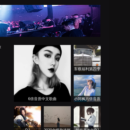
放
车载福利第四季
6倍音质中文歌曲
小阿枫六倍音质
系列 车载专享