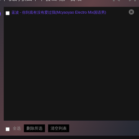
蓝波 - 你到底有没有爱过我(Mcyaoyao Electro Mix国语男)
全选
删除所选
清空列表