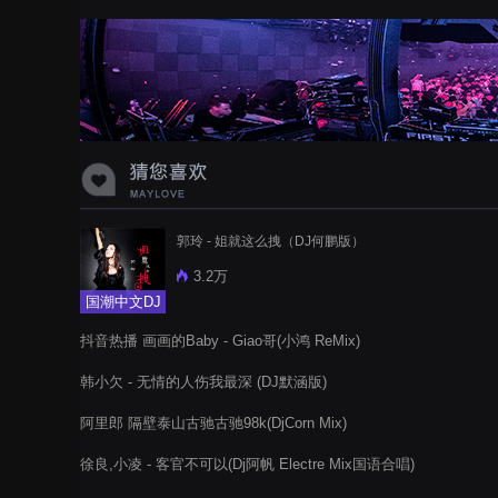
蝉爸爸妈妈爱存在夏天的风是想你的
声音啊
郭玲 - 姐就这么拽（DJ何鹏版）
3.2万
国潮中文DJ
抖音热播 画画的Baby - Giao哥(小鸿 ReMix)
韩小欠 - 无情的人伤我最深 (DJ默涵版)
阿里郎 隔壁泰山古驰古驰98k(DjCorn Mix)
徐良,小凌 - 客官不可以(Dj阿帆 Electre Mix国语合唱)