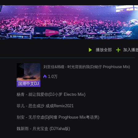
播放全部
加入播
刘至佳&韩瞳 - 时光背面的我(Dj铭仔 ProgHouse Mix)
1.0万
国潮中文DJ
杨青 - 就让我爱你(DJ小罗 Electro Mix)
菲儿 - 思念成沙 成成Remix2021
别安 - 无尽空虚(Dj阿燦 ProgHouse Mix粤语男)
魏新雨 - 月光宝盒 (DJYaha版)