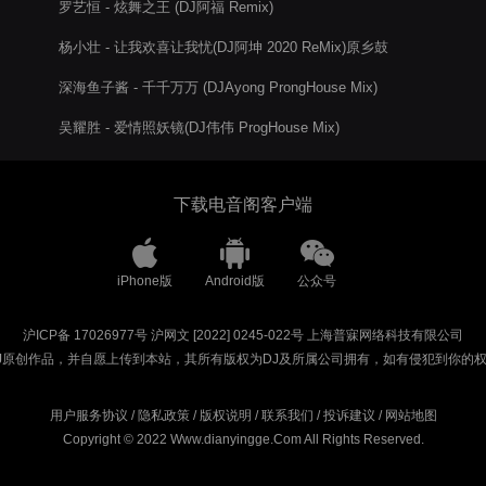
罗艺恒 - 炫舞之王 (DJ阿福 Remix)
杨小壮 - 让我欢喜让我忧(DJ阿坤 2020 ReMix)原乡鼓
深海鱼子酱 - 千千万万 (DJAyong ProngHouse Mix)
吴耀胜 - 爱情照妖镜(DJ伟伟 ProgHouse Mix)
下载电音阁客户端
iPhone版
Android版
公众号
沪ICP备 17026977号
沪网文 [2022] 0245-022号
上海普寐网络科技有限公司
J原创作品，并自愿上传到本站，其所有版权为DJ及所属公司拥有，如有侵犯到你的
用户服务协议
/
隐私政策
/
版权说明
/
联系我们
/
投诉建议
/
网站地图
Copyright © 2022 Www.dianyingge.Com All Rights Reserved.