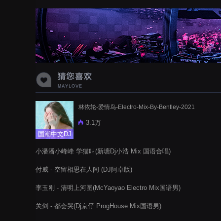
蝉爸爸妈妈爱存在夏天的风是想你的
声音啊
林依轮-爱情鸟-Electro-Mix-By-Bentley-2021
3.1万
国潮中文DJ
小潘潘小峰峰 学猫叫(新塘Dj小浩 Mix 国语合唱)
付威 - 空留相思在人间 (DJ阿卓版)
李玉刚 - 清明上河图(McYaoyao Electro Mix国语男)
关剑 - 都会哭(Dj京仔 ProgHouse Mix国语男)