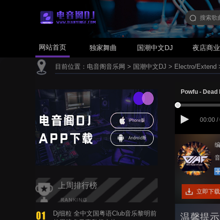
网站首页
独家舞曲
国潮中文DJ
夜店商
目前位置：
电音阁音乐网
>
国潮中文DJ
>
Electro/Extend
Powfu - Dead
00:00 /
编
音
上周排行榜
立即下载
Dj细粒 全中文国粤语Club音乐黎明前
温馨提示