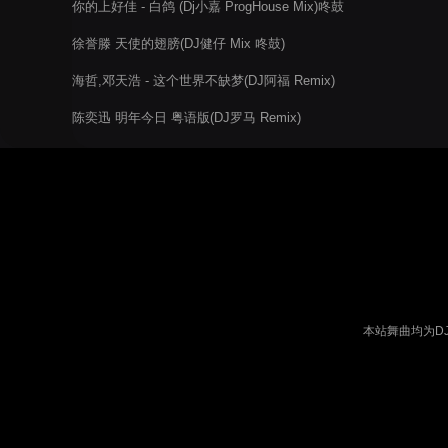
你的上好佳 - 白鸽 (Dj小嘉 ProgHouse Mix)咚鼓
徐誉滕 天使的翅膀(DJ健仔 Mix 咚鼓)
海哲,邓天浩 - 这个世界不缺梦(DJ阿福 Remix)
陈奕迅 明年今日 粤语版(DJ罗马 Remix)
本站舞曲均为D