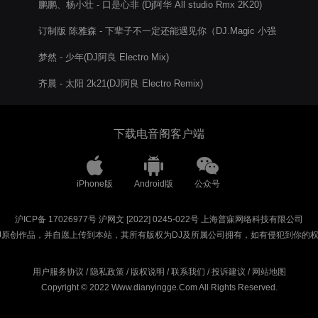
鹏鹏、杨小壮 - 口是心非 (Dj阿华 All studio Rmx 2K20)
订制版 陈雅森 - 下辈子不一定还能遇见你（DJ.Magic 小强
2021 Exented Mix）
梦然 - 少年(DJ阿良 Electro Mix)
齐晨 - 太阳 2k21(DJ阿良 Electro Remix)
下载电音阁客户端
iPhone版
Android版
公众号
沪ICP备 17026977号
沪网文 [2022] 0245-022号
上海普寐网络科技有限公司
J原创作品，并自愿上传到本站，其所有版权为DJ及所属公司拥有，如有侵犯到你的
用户服务协议
/
隐私政策
/
版权说明
/
联系我们
/
投诉建议
/
网站地图
Copyright © 2022 Www.dianyingge.Com All Rights Reserved.