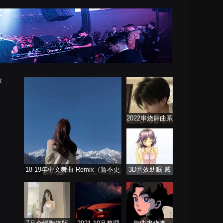
放
2022串烧舞曲系
列
18-19年中文舞曲 Remix（暂不更
3D音效助眠 戴
新）
上耳机聆听