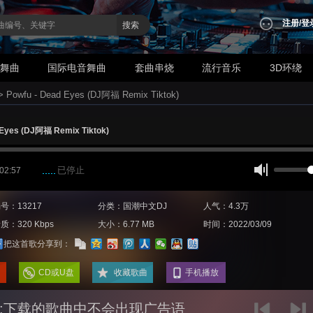
注册
/
登
搜索
业舞曲
国际电音舞曲
套曲串烧
流行音乐
3D环绕
>
Powfu - Dead Eyes (DJ阿福 Remix Tiktok)
 Eyes (DJ阿福 Remix Tiktok)
已停止
 02:57
号：13217
分类：国潮中文DJ
人气：4.3万
质：320 Kbps
大小：6.77 MB
时间：2022/03/09
把这首歌分享到：
CD或U盘
收藏歌曲
手机播放
:下载的歌曲中不会出现广告语