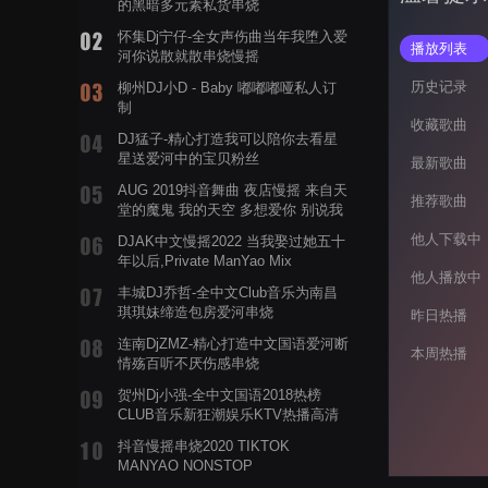
的黑暗多元素私货串烧
怀集Dj宁仔-全女声伤曲当年我堕入爱
播放列表
河你说散就散串烧慢摇
历史记录
柳州DJ小D - Baby 嘟嘟嘟哑私人订
制
收藏歌曲
DJ猛子-精心打造我可以陪你去看星
星送爱河中的宝贝粉丝
最新歌曲
AUG 2019抖音舞曲 夜店慢摇 来自天
推荐歌曲
堂的魔鬼 我的天空 多想爱你 别说我
的眼泪你无所谓 渡我不渡她
他人下载中
DJAK中文慢摇2022 当我娶过她五十
年以后,Private ManYao Mix
他人播放中
丰城DJ乔哲-全中文Club音乐为南昌
琪琪妹缔造包房爱河串烧
昨日热播
连南DjZMZ-精心打造中文国语爱河断
本周热播
情殇百听不厌伤感串烧
贺州Dj小强-全中文国语2018热榜
CLUB音乐新狂潮娱乐KTV热播高清
系列串烧
抖音慢摇串烧2020 TIKTOK
MANYAO NONSTOP
POWERMIXFOR_ADRIANNE飞鸟和