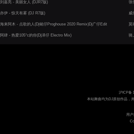
刘嘉亮 - 美丽女人 (DJR7版)
张信
亦伊 - 惊天有雾 (DJ R7版)
威
海来阿木 - 点歌的人(Dj铭仔Proghouse 2020 Remix)Dj广仔Edit
莫叫
阿肆 - 热爱105°c的你(Dj泽仔 Electro Mix)
骑
沪ICP备 
本站舞曲均为DJ原创作品，
用户
Co