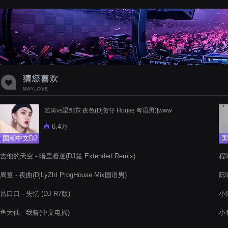
蝉爸爸妈妈爱存在夏天的风是想你的
声音啊
艺涛vs梁剑东 夜色(Dj贺仔 House 粤语男)[www
6.4万
国潮中文DJ
国
吉他的天空 - 暗里着迷(DJ笙 Extended Remix)
程响
周董 - 夜曲(DjLyZhI ProgHouse Mix国语男)
陈咏
吕口口 - 失忆 (DJ R7版)
小阿
鱼大仙 - 我曾(中文电摇)
小雪