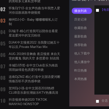
的黑暗多元素私货串烧
怀集Dj宁仔-全女声伤曲当年我堕入爱
【电音阁
播放列表
河你说散就散串烧慢摇
历史记录
柳州DJ小D - Baby 嘟嘟嘟哑私人订
制
收藏歌曲
DJ猛子-精心打造我可以陪你去看星
星送爱河中的宝贝粉丝
最新歌曲
DJAK中文慢摇2022 当我娶过她五十
推荐歌曲
年以后,Private ManYao Mix
他人下载中
AUG 2019抖音舞曲 夜店慢摇 来自天
堂的魔鬼 我的天空 多想爱你 别说我
他人播放中
的眼泪你无所谓 渡我不渡她
丰城DJ乔哲-全中文Club音乐为南昌
琪琪妹缔造包房爱河串烧
昨日热播
连南DjZMZ-精心打造中文国语爱河断
本周热播
情殇百听不厌伤感串烧
贺州Dj小强-全中文国语2018热榜
CLUB音乐新狂潮娱乐KTV热播高清
系列串烧
抖音慢摇串烧2020 TIKTOK
全选
MANYAO NONSTOP
POWERMIXFOR_ADRIANNE飞鸟和