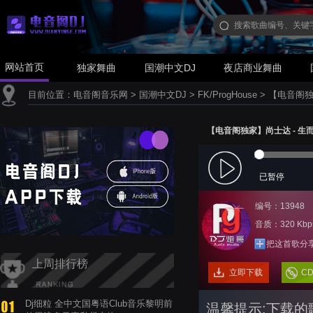
网站首页
独家舞曲
国潮中文DJ
夜店商业舞曲
目前位置：
电音阁音乐网
>
国潮中文DJ
>
FK/ProgHouse
>
【电音阁独家】
【电音阁独家】尚士达 - 生而为人(
已暂停
编号：13948
音质：320 Kbp
把这首歌分
上周排行榜
立即下载
C
Dj细粒 全中文国粤语Club音乐黎明前
温馨提示:下载