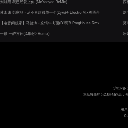
刘旭阳 我已经爱上你 (McYaoyao ReMix)
西柚
苏永康 彭家丽 - 从不喜欢孤单一个(Dj光仔 Electro Mix粤语合
刘至
唱)
【电音阁独家】马健涛 - 忘情牛肉面(DJ阿B ProgHouse Rmx
莫
2022)
亿
一修 一醉方休(DJ阳少 Remix)
乐姐
沪ICP备 
本站舞曲均为DJ原创作品，
用户
Co