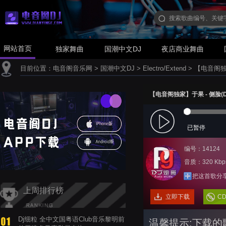
网站首页
独家舞曲
国潮中文DJ
夜店商业舞曲
目前位置：
电音阁音乐网
>
国潮中文DJ
>
Electro/Extend
>
【电音阁独家】
【电音阁独家】于果 - 侧脸(Dj炮哥
已暂停
编号：14124
音质：320 Kbp
把这首歌分
上周排行榜
立即下载
C
Dj细粒 全中文国粤语Club音乐黎明前
温馨提示:下载