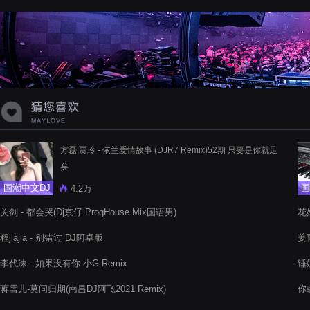
蝉爸爸妈妈爱存在夏天的风是想你的
声音啊
方磊,贾玲 - 依兰爱情故事 (DJR7 Remix)52期 只要是你就足
矣
国潮中文DJ
国
4.2万
关剑 - 都会哭(Dj京仔 ProgHouse Mix国语男)
花姐
程jiajia - 别错过 DJ阿卓版
姜育
李代沫 - 如果没有你 小G Remix
锤娜
蒋雪儿-莫问归期(南昌DJ阿飞2021 Remix)
你