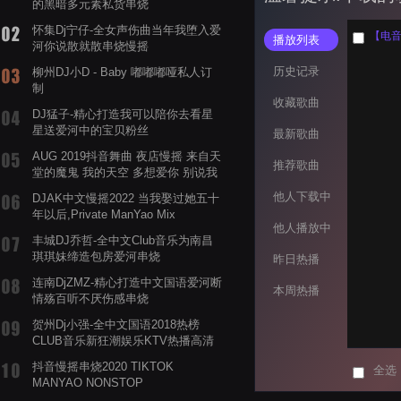
的黑暗多元素私货串烧
怀集Dj宁仔-全女声伤曲当年我堕入爱
【电音阁
播放列表
河你说散就散串烧慢摇
历史记录
柳州DJ小D - Baby 嘟嘟嘟哑私人订
制
收藏歌曲
DJ猛子-精心打造我可以陪你去看星
星送爱河中的宝贝粉丝
最新歌曲
AUG 2019抖音舞曲 夜店慢摇 来自天
推荐歌曲
堂的魔鬼 我的天空 多想爱你 别说我
的眼泪你无所谓 渡我不渡她
他人下载中
DJAK中文慢摇2022 当我娶过她五十
年以后,Private ManYao Mix
他人播放中
丰城DJ乔哲-全中文Club音乐为南昌
琪琪妹缔造包房爱河串烧
昨日热播
连南DjZMZ-精心打造中文国语爱河断
本周热播
情殇百听不厌伤感串烧
贺州Dj小强-全中文国语2018热榜
CLUB音乐新狂潮娱乐KTV热播高清
系列串烧
抖音慢摇串烧2020 TIKTOK
全选
MANYAO NONSTOP
POWERMIXFOR_ADRIANNE飞鸟和