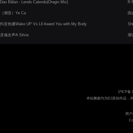
Dan Bălan - Lendo Calendo(Oragin Mix)
R 
（潮音）Ye Ca
国会
Re
抖音热播Wake UP Vs Lll Award You with My Body
Shi
灵魂女声A Silvia
测
沪ICP备 
本站舞曲均为DJ原创作品，
用户
Co