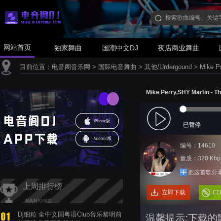
网站首页
独家舞曲
国潮中文DJ
夜店商业舞曲
目前位置：
电音阁音乐网
>
国际电音舞曲
>
其他/Urdergound
>
Mike P
Mike Perry,SHY Martin 
已暂停
编号：14610
音质：320 Kbp
把这首歌分
上周排行榜
立即下载
C
Dj细粒 全中文国粤语Club音乐黎明前
温馨提示:下载