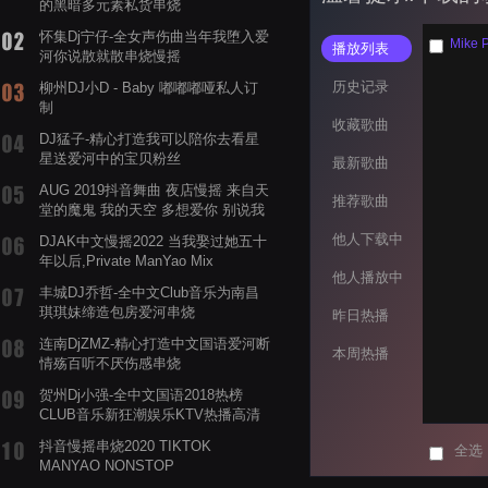
的黑暗多元素私货串烧
怀集Dj宁仔-全女声伤曲当年我堕入爱
Mike 
播放列表
河你说散就散串烧慢摇
历史记录
柳州DJ小D - Baby 嘟嘟嘟哑私人订
制
收藏歌曲
DJ猛子-精心打造我可以陪你去看星
星送爱河中的宝贝粉丝
最新歌曲
AUG 2019抖音舞曲 夜店慢摇 来自天
推荐歌曲
堂的魔鬼 我的天空 多想爱你 别说我
的眼泪你无所谓 渡我不渡她
他人下载中
DJAK中文慢摇2022 当我娶过她五十
年以后,Private ManYao Mix
他人播放中
丰城DJ乔哲-全中文Club音乐为南昌
琪琪妹缔造包房爱河串烧
昨日热播
连南DjZMZ-精心打造中文国语爱河断
本周热播
情殇百听不厌伤感串烧
贺州Dj小强-全中文国语2018热榜
CLUB音乐新狂潮娱乐KTV热播高清
系列串烧
抖音慢摇串烧2020 TIKTOK
全选
MANYAO NONSTOP
POWERMIXFOR_ADRIANNE飞鸟和