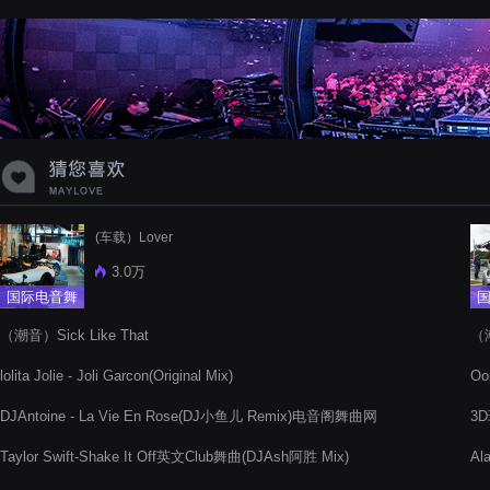
蝉爸爸妈妈爱存在夏天的风是想你的
声音啊
(车载）Lover
3.0万
国际电音舞
曲
（潮音）Sick Like That
（
lolita Jolie - Joli Garcon(Original Mix)
O
DJAntoine - La Vie En Rose(DJ小鱼儿 Remix)电音阁舞曲网
3
Taylor Swift-Shake It Off英文Club舞曲(DJAsh阿胜 Mix)
Al