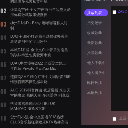
的黑暗多元素私货串烧
怀集Dj宁仔-全女声伤曲当年我堕入爱
ZABO 
播放列表
河你说散就散串烧慢摇
历史记录
柳州DJ小D - Baby 嘟嘟嘟哑私人订
制
收藏歌曲
DJ猛子-精心打造我可以陪你去看星
星送爱河中的宝贝粉丝
最新歌曲
丰城DJ乔哲-全中文Club音乐为南昌
推荐歌曲
琪琪妹缔造包房爱河串烧
他人下载中
DJAK中文慢摇2022 当我娶过她五十
年以后,Private ManYao Mix
他人播放中
连南DjZMZ-精心打造中文国语爱河断
情殇百听不厌伤感串烧
昨日热播
AUG 2019抖音舞曲 夜店慢摇 来自天
本周热播
堂的魔鬼 我的天空 多想爱你 别说我
的眼泪你无所谓 渡我不渡她
抖音慢摇串烧2020 TIKTOK
MANYAO NONSTOP
POWERMIXFOR_ADRIANNE飞鸟和
贺州Dj小强-全中文国语2018热榜
全选
蝉爸爸妈妈爱存在夏天的风是想你的
CLUB音乐新狂潮娱乐KTV热播高清
声音啊
系列串烧