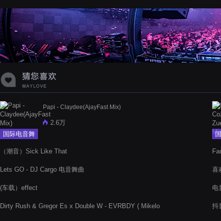
Papi - Claydee(AjayFast Mix)
2.6万
国际电音舞
曲
（潮音）Sick Like That
Fa
Lets GO - DJ Cargo 电音舞曲
喜
(车载）effect
电
Dirty Rush & Gregor Es x Double W - EVRBDY ( Mikelo
抖
Smash )