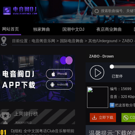
网站首页
独家舞曲
国潮中文DJ
夜店商业舞曲
目前位置：
电音阁音乐网
>
国际电音舞曲
>
其他/Urdergound
>
ZABO -
ZABO - Drown
已暂停
编号：15699
音质：320 Kbp
把这首歌分
上周排行榜
立即下载
C
Dj细粒 全中文国粤语Club音乐黎明前
温馨提示:下载