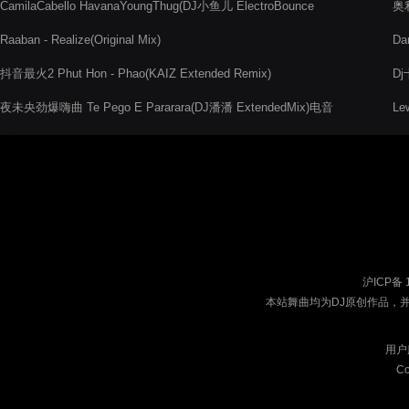
CamilaCabello HavanaYoungThug(DJ小鱼儿 ElectroBounce
奥利
Rmx)
Raaban - Realize(Original Mix)
Da
抖音最火2 Phut Hon - Phao(KAIZ Extended Remix)
D
夜未央劲爆嗨曲 Te Pego E Pararara(DJ潘潘 ExtendedMix)电音
Le
阁舞曲网
沪ICP备 
本站舞曲均为DJ原创作品，
用户
Co