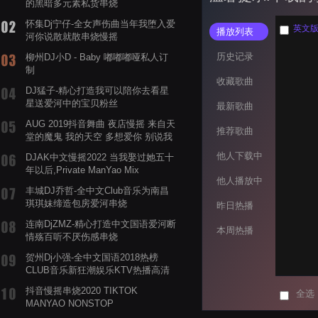
的黑暗多元素私货串烧
怀集Dj宁仔-全女声伤曲当年我堕入爱
英文版
播放列表
河你说散就散串烧慢摇
历史记录
柳州DJ小D - Baby 嘟嘟嘟哑私人订
制
收藏歌曲
DJ猛子-精心打造我可以陪你去看星
星送爱河中的宝贝粉丝
最新歌曲
AUG 2019抖音舞曲 夜店慢摇 来自天
推荐歌曲
堂的魔鬼 我的天空 多想爱你 别说我
的眼泪你无所谓 渡我不渡她
他人下载中
DJAK中文慢摇2022 当我娶过她五十
年以后,Private ManYao Mix
他人播放中
丰城DJ乔哲-全中文Club音乐为南昌
琪琪妹缔造包房爱河串烧
昨日热播
连南DjZMZ-精心打造中文国语爱河断
本周热播
情殇百听不厌伤感串烧
贺州Dj小强-全中文国语2018热榜
CLUB音乐新狂潮娱乐KTV热播高清
系列串烧
抖音慢摇串烧2020 TIKTOK
全选
MANYAO NONSTOP
POWERMIXFOR_ADRIANNE飞鸟和