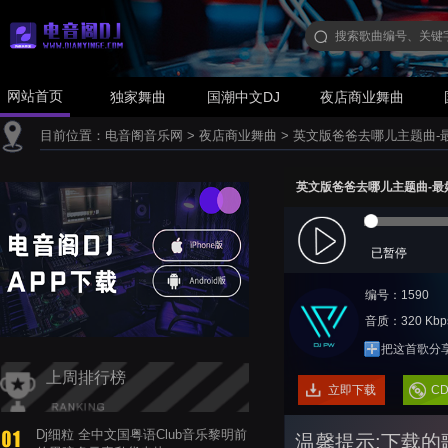
网站首页
独家舞曲
国潮中文DJ
夜店商业舞曲
目前位置：
电音阁音乐网
>
夜店商业舞曲
>
英文版爸爸去哪儿主题曲-最好听
英文版爸爸去哪儿主题曲-最好听
已暂停
编号：1590
音质：320 Kbp
把这首歌分
上周排行榜
立即下载
C
Dj细粒 全中文国粤语Club音乐黎明前
温馨提示:下载