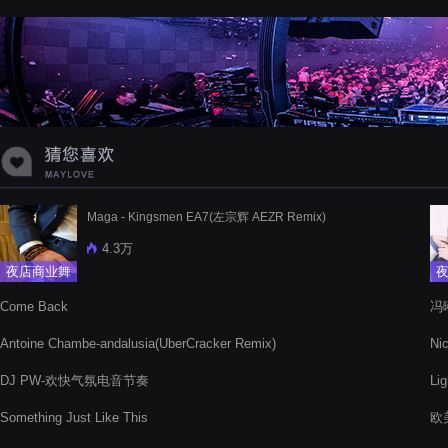
蝉爸爸妈妈爱存在夏天的风是想你的
声音啊
Maga - Kingsmen EA7(左宗辉 AEZR Remix)
4.3万
夜店商业舞
曲
Come Back
冯曦
Antoine Chambe-andalusia(UberCracker Remix)
Ni
DJ PW-欢快气氛电音节奏
Li
Something Just Like This
欧美
文