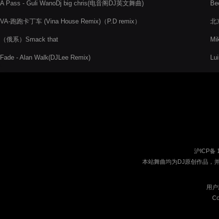
A Pass - Guli WanoDj big chris(电音阁DJ英文舞曲)
Be
VA-跑跑卡丁车 (Vina House Remix)（P.D remix）
北
（俄系）Smack that
Mi
Fade - Alan Walk(DJLee Remix)
Lu
沪ICP备 
本站舞曲均为DJ原创作品，
用户
Co