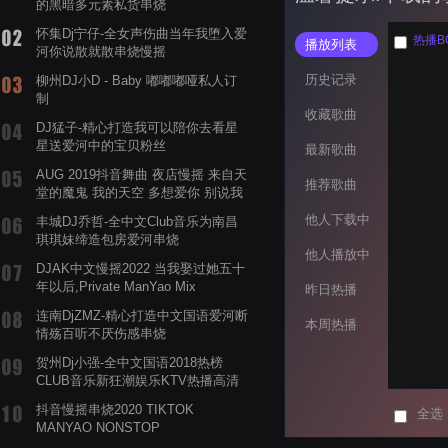
的黑暗多元素私货串烧
怀集Dj宁仔-全女声伤曲当年我堕入爱
热播BGM
播放列表
河你说散就散串烧慢摇
历史记录
柳州DJ小D - Baby 嘟嘟嘟哑私人订
制
收藏歌曲
DJ猛子-精心打造我可以陪你去看星
星送爱河中的宝贝粉丝
最新歌曲
AUG 2019抖音舞曲 夜店慢摇 来自天
推荐歌曲
堂的魔鬼 我的天空 多想爱你 别说我
的眼泪你无所谓 渡我不渡她
他人下载中
丰城DJ乔哲-全中文Club音乐为南昌
琪琪妹缔造包房爱河串烧
他人播放中
DJAK中文慢摇2022 当我娶过她五十
年以后,Private ManYao Mix
昨日热播
连南DjZMZ-精心打造中文国语爱河断
本周热播
情殇百听不厌伤感串烧
贺州Dj小强-全中文国语2018热榜
CLUB音乐新狂潮娱乐KTV热播高清
系列串烧
抖音慢摇串烧2020 TIKTOK
全选
MANYAO NONSTOP
POWERMIXFOR_ADRIANNE飞鸟和