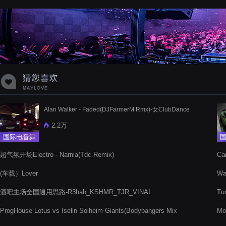
蝉爸爸妈妈爱存在夏天的风是想你的
声音啊
Alan Walker - Faded(DJFarmerM Rmx)-女ClubDance
2.2万
国际电音舞
曲
超气氛开场Electro - Narnia(Tdc Remix)
Ca
Rm
(车载）Lover
Wa
酒吧主场全国通用思路-R3hab_KSHMR_TJR_VINAI
Tur
ProgHouse Lotus vs Iselin Solheim Giants(Bodybangers Mix
Mo
Extended)