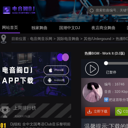
网站首页
独家舞曲
国潮中文DJ
夜店商业舞曲
目前位置：
电音阁音乐网
>
国际电音舞曲
>
其他/Urdergound
>
热播BGM
热播BGM - Work It (DJ版)
已暂停
编号：16746
音质：320 Kbp
把这首歌分
上周排行榜
立即下载
C
Dj细粒 全中文国粤语Club音乐黎明前
温馨提示:下载