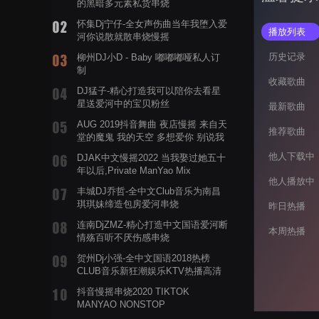
的黑暗多元素私货串烧
怀集Dj宁仔-全女声伤曲当年我堕入爱
播放列表
河你说散就散串烧慢摇
历史记录
柳州DJ小D - Baby 嘟嘟嘟哑私人订
制
收藏歌曲
DJ猛子-精心打造我可以陪你去看星
星送爱河中的宝贝粉丝
最新歌曲
AUG 2019抖音舞曲 夜店慢摇 来自天
推荐歌曲
堂的魔鬼 我的天空 多想爱你 别说我
的眼泪你无所谓 渡我不渡她
他人下载中
DJAK中文慢摇2022 当我娶过她五十
年以后,Private ManYao Mix
他人播放中
丰城DJ乔哲-全中文Club音乐为南昌
琪琪妹缔造包房爱河串烧
昨日热播
连南DjZMZ-精心打造中文国语爱河断
本周热播
情殇百听不厌伤感串烧
贺州Dj小强-全中文国语2018热榜
CLUB音乐新狂潮娱乐KTV热播高清
系列串烧
抖音慢摇串烧2020 TIKTOK
MANYAO NONSTOP
POWERMIXFOR_ADRIANNE飞鸟和