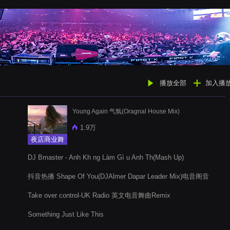
播放全部
加入播
Young Again 气氛(Oragnal House Mix)
1.9万
夜店商业舞
曲
DJ Bmaster - Anh Kh ng Làm Gì u Anh Th(Mash Up)
抖音热播 Shape Of You(DJAlmer Dapar Leader Mix)电音阁音
乐网
Take over control-UK Radio 英文电音舞曲Remix
Something Just Like This