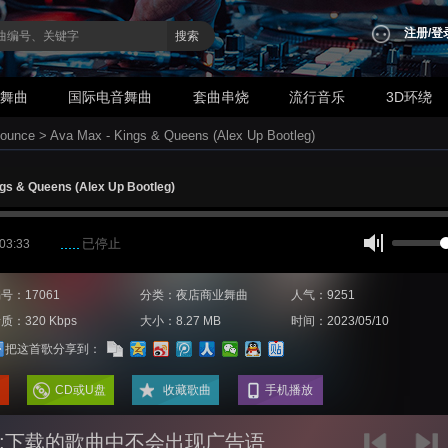
注册
/
登
搜索
业舞曲
国际电音舞曲
套曲串烧
流行音乐
3D环绕
ounce
>
Ava Max - Kings & Queens (Alex Up Bootleg)
gs & Queens (Alex Up Bootleg)
已停止
 03:33
号：17061
分类：夜店商业舞曲
人气：9251
质：320 Kbps
大小：8.27 MB
时间：2023/05/10
把这首歌分享到：
CD或U盘
收藏歌曲
手机播放
:下载的歌曲中不会出现广告语