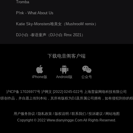
Tromba
P!nk - What About Us
Katie Sky-Monsters唯美女（MushrooM remix）
DJ小白 -泰语童声（DJ小白 Rmx 2021）
下载电音阁客户端
iPhone版
Android版
公众号
沪ICP备 17026977号
沪网文 [2022] 0245-022号
上海普寐网络科技有限公司
J原创作品，并自愿上传到本站，其所有版权为DJ及所属公司拥有，如有侵犯到你的
用户服务协议
/
隐私政策
/
版权说明
/
联系我们
/
投诉建议
/
网站地图
Copyright © 2022 Www.dianyingge.Com All Rights Reserved.