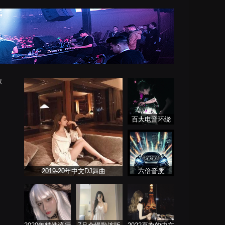
放
百大电音环绕
车载专属
2019-20年中文DJ舞曲
六倍音质