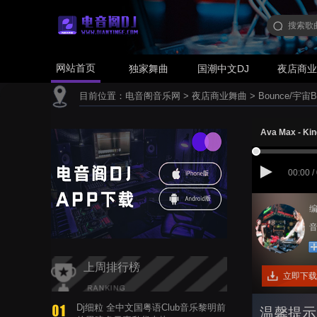
网站首页
独家舞曲
国潮中文DJ
夜店商
目前位置：
电音阁音乐网
>
夜店商业舞曲
>
Bounce/宇宙B
Ava Max - Kin
00:00 /
编
音
上周排行榜
立即下载
Dj细粒 全中文国粤语Club音乐黎明前
温馨提示