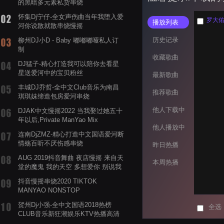
的黑暗多元素私货串烧
怀集Dj宁仔-全女声伤曲当年我堕入爱
罗大佑 
播放列表
河你说散就散串烧慢摇
历史记录
柳州DJ小D - Baby 嘟嘟嘟哑私人订
制
收藏歌曲
DJ猛子-精心打造我可以陪你去看星
星送爱河中的宝贝粉丝
最新歌曲
丰城DJ乔哲-全中文Club音乐为南昌
推荐歌曲
琪琪妹缔造包房爱河串烧
他人下载中
DJAK中文慢摇2022 当我娶过她五十
年以后,Private ManYao Mix
他人播放中
连南DjZMZ-精心打造中文国语爱河断
情殇百听不厌伤感串烧
昨日热播
AUG 2019抖音舞曲 夜店慢摇 来自天
本周热播
堂的魔鬼 我的天空 多想爱你 别说我
的眼泪你无所谓 渡我不渡她
抖音慢摇串烧2020 TIKTOK
MANYAO NONSTOP
POWERMIXFOR_ADRIANNE飞鸟和
贺州Dj小强-全中文国语2018热榜
全选
蝉爸爸妈妈爱存在夏天的风是想你的
CLUB音乐新狂潮娱乐KTV热播高清
声音啊
系列串烧