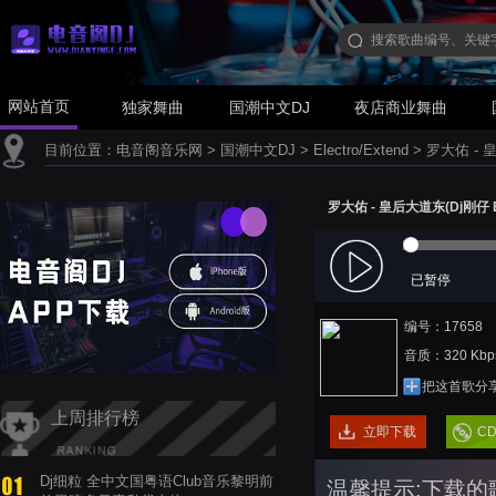
网站首页
独家舞曲
国潮中文DJ
夜店商业舞曲
目前位置：
电音阁音乐网
>
国潮中文DJ
>
Electro/Extend
>
罗大佑 - 皇
罗大佑 - 皇后大道东(Dj刚仔 El
已暂停
编号：17658
音质：320 Kbp
把这首歌分
上周排行榜
立即下载
C
Dj细粒 全中文国粤语Club音乐黎明前
温馨提示:下载