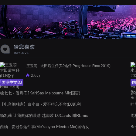
王玉萌 - 大田后生仔(DJ铭仔 ProgHouse Rmx 2019)
2.6万
国潮中文DJ
国
糖七七 - 借月(DJKaNSas Melbourne Mix国语)
苏
【电音阁独家】白小白 - 爱不得忘不舍(DJ凯利
叶里
ElectroMelbourne Rmx 2022)
杨凯莉 让我做你的眼睛 越南鼓 DJCarols 谢REmix
周
西柚 - 爱过你这件事(McYaoyao Electro Mix)国语女
Be