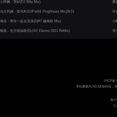
小阿枫 - 哭砂(DJ Billy Mix)
夏磊
乌兰托娅 - 套马杆(DJPad仔 ProgHouse Mix)2k21
许佳
海生 - 带你一起去流浪(DjR7 越南鼓 Mix)
小
格格 - 生日祝福歌(Dj小叶 Electro 2021 ReMix)
李
沪ICP备 
本站舞曲均为DJ原创作品，
用户
Co