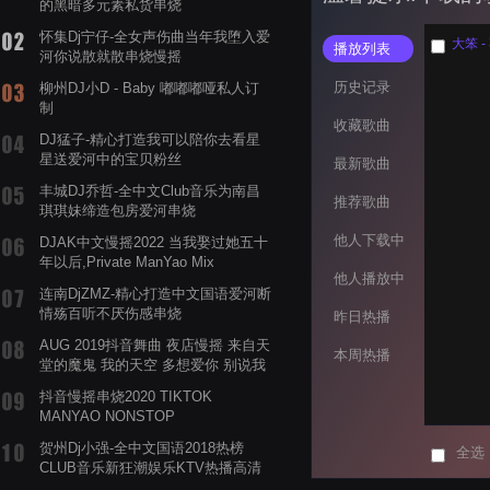
的黑暗多元素私货串烧
怀集Dj宁仔-全女声伤曲当年我堕入爱
大笨 -
播放列表
河你说散就散串烧慢摇
历史记录
柳州DJ小D - Baby 嘟嘟嘟哑私人订
制
收藏歌曲
DJ猛子-精心打造我可以陪你去看星
星送爱河中的宝贝粉丝
最新歌曲
丰城DJ乔哲-全中文Club音乐为南昌
推荐歌曲
琪琪妹缔造包房爱河串烧
他人下载中
DJAK中文慢摇2022 当我娶过她五十
年以后,Private ManYao Mix
他人播放中
连南DjZMZ-精心打造中文国语爱河断
情殇百听不厌伤感串烧
昨日热播
AUG 2019抖音舞曲 夜店慢摇 来自天
本周热播
堂的魔鬼 我的天空 多想爱你 别说我
的眼泪你无所谓 渡我不渡她
抖音慢摇串烧2020 TIKTOK
MANYAO NONSTOP
POWERMIXFOR_ADRIANNE飞鸟和
贺州Dj小强-全中文国语2018热榜
全选
蝉爸爸妈妈爱存在夏天的风是想你的
CLUB音乐新狂潮娱乐KTV热播高清
声音啊
系列串烧