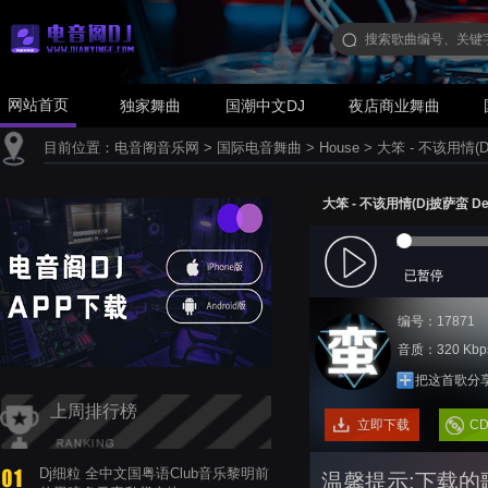
网站首页
独家舞曲
国潮中文DJ
夜店商业舞曲
目前位置：
电音阁音乐网
>
国际电音舞曲
>
House
>
大笨 - 不该用情(D
大笨 - 不该用情(Dj披萨蛮 De
已暂停
编号：17871
音质：320 Kbp
把这首歌分
上周排行榜
立即下载
C
Dj细粒 全中文国粤语Club音乐黎明前
温馨提示:下载