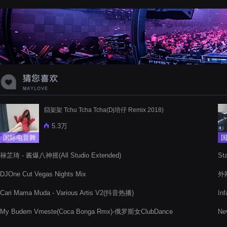
囧架架 Tchu Tcha Tcha(Dj培仔 Remix 2018)
5.3万
国际电音舞
曲
禄芷琦 - 酱爆八神摇(All Studio Extended)
St
DJOne Cut Vegas Nights Mix
外网
Cari Mama Muda - Various Artis V2(抖音热播)
In
My Budem Vmeste(Coca Bonga Rmx)-俄罗斯女ClubDance
Ne