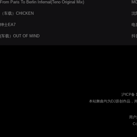
From Paris To Berlin Infernal(Teno Original Mix)
MG
（车载）CHICKEN
沈
绅士EA7
电音
(车载）OUT OF MIND
抖音
沪ICP备 
本站舞曲均为DJ原创作品，
用户
Co