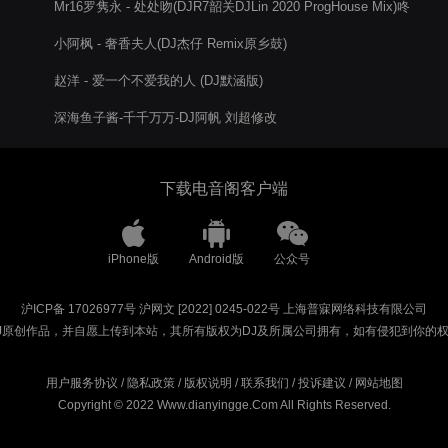
Mr16罗隽永 - 处处吻(DJR7韶关DJLin 2020 ProgHouse Mix)咚
鼓
小阿枫 - 奢香夫人(DJ杰仔 Remix原乡鼓)
赵洋 - 爱一个不爱我的人 (DJ默涵版)
深海鱼子酱-千千万万-DJ阿帆 刘超修改
下载电音阁客户端
iPhone版
Android版
公众号
沪ICP备 17026977号
沪网文 [2022] 0245-022号
上海普寐网络科技有限公司
J原创作品，并自愿上传到本站，其所有版权为DJ及所属公司拥有，如有侵犯到你的
用户服务协议
/
隐私政策
/
版权说明
/
联系我们
/
投诉建议
/
网站地图
Copyright © 2022 Www.dianyingge.Com All Rights Reserved.