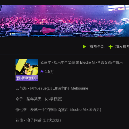
播放全部
加入播
欧俪雯 - 欢乐年年(Dj欧东 Electre Mix粤语女)新年快乐
1.5万
国潮中文DJ
云与海 - 阿YueYue(DJEthan翊轩 Melbourne
Bounce2020Remix)
今子 - 某年某天 - (小拳权版)
傲七爷 - 爱就一个字(衡阳Dj黛西 Electro Mix国语男)
花僮 - 浪子闲话 (DJ沈念版)