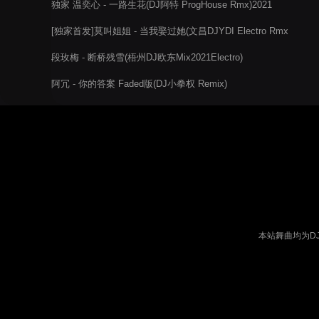
独家 温奕心 - 一路生花(DJ阿特 ProgHouse Rmx)2021
[独家首发]莫叫姐姐 - 当我娶过她(文昌DJYDI Electro Rmx
2021)
段玫梅 - 断桥残雪(梧州DJ欧东Mix2021Electro)
阿冗 - 你的答案 Faded版(DJ小拳权 Remix)
本站舞曲均为D