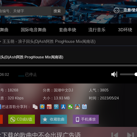
注册
/
登
搜索
业舞曲
国际电音舞曲
套曲串烧
流行音乐
3D环绕
>
王玉萌 - 浪子回头(DjAsh阿胜 ProgHouse Mix闽南语)
(DjAsh阿胜 ProgHouse Mix闽南语)
已停止
 06:02
号：18268
分类：国潮中文DJ
人气：3805
质：320 Kbps
大小：13.93 MB
时间：2023/05/24
把这首歌分享到：
CD或U盘
收藏歌曲
手机播放
:下载的歌曲中不会出现广告语