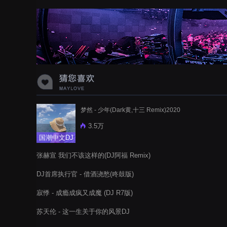
蝉爸爸妈妈爱存在夏天的风是想你的
声音啊
梦然 - 少年(Dark黄,十三 Remix)2020
3.5万
国潮中文DJ
张赫宣 我们不该这样的(DJ阿福 Remix)
DJ首席执行官 - 借酒浇愁(咚鼓版)
寂悸 - 成瘾成疯又成魔 (DJ R7版)
苏天伦 - 这一生关于你的风景DJ