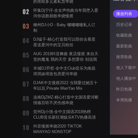
的黑暗多元素私货串烧
怀集Dj宁仔-全女声伤曲当年我堕入爱
播放列表
河你说散就散串烧慢摇
历史记录
柳州DJ小D - Baby 嘟嘟嘟哑私人订
制
收藏歌曲
DJ猛子-精心打造我可以陪你去看星
星送爱河中的宝贝粉丝
最新歌曲
AUG 2019抖音舞曲 夜店慢摇 来自天
推荐歌曲
堂的魔鬼 我的天空 多想爱你 别说我
的眼泪你无所谓 渡我不渡她
他人下载中
丰城DJ乔哲-全中文Club音乐为南昌
琪琪妹缔造包房爱河串烧
他人播放中
DJAK中文慢摇2022 当我娶过她五十
年以后,Private ManYao Mix
昨日热播
连南DjZMZ-精心打造中文国语爱河断
本周热播
情殇百听不厌伤感串烧
贺州Dj小强-全中文国语2018热榜
CLUB音乐新狂潮娱乐KTV热播高清
系列串烧
抖音慢摇串烧2020 TIKTOK
MANYAO NONSTOP
POWERMIXFOR_ADRIANNE飞鸟和