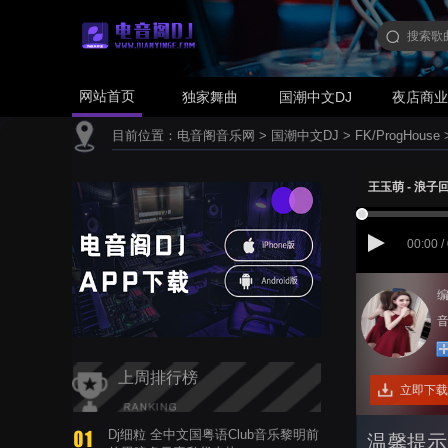
网站首页
独家舞曲
国潮中文DJ
夜店商
目前位置：
电音阁音乐网
>
国潮中文DJ
>
FK/ProgHouse
王玉萌 - 浪子回头
00:00 /
编
音
上周排行榜
立即下载
Dj细粒 全中文国粤语Club音乐黎明前
温馨提示