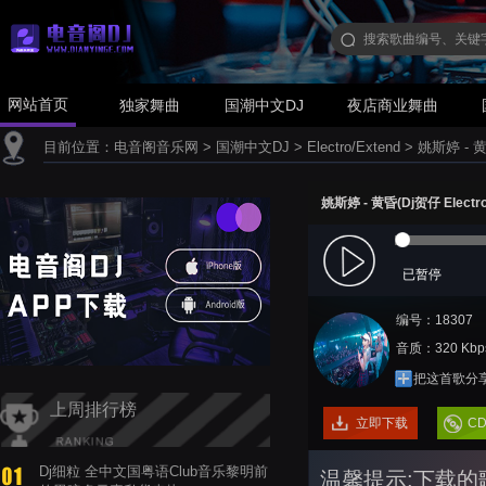
网站首页
独家舞曲
国潮中文DJ
夜店商业舞曲
目前位置：
电音阁音乐网
>
国潮中文DJ
>
Electro/Extend
>
姚斯婷 - 黄
姚斯婷 - 黄昏(Dj贺仔 Electr
已暂停
编号：18307
音质：320 Kbp
把这首歌分
上周排行榜
立即下载
C
Dj细粒 全中文国粤语Club音乐黎明前
温馨提示:下载