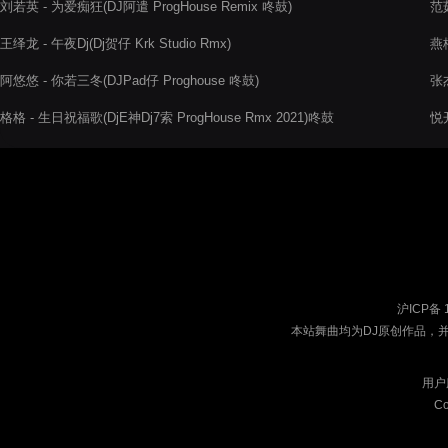
刘若英 - 为爱痴狂(DJ阿遣 ProgHouse Remix 咚鼓)
范
王绎龙 - 午夜Dj(Dj贺仔 Krk Studio Rmx)
燕栖
阿悠悠 - 你若三冬(DJPad仔 Proghouse 咚鼓)
张杰
格格 - 生日祝福歌(DjE神Dj7索 ProgHouse Rmx 2021)咚鼓
悦开
沪ICP备 
本站舞曲均为DJ原创作品，
用户
Co