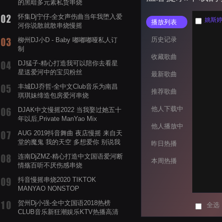
的黑暗多元素私货串烧
怀集Dj宁仔-全女声伤曲当年我堕入爱
姚斯婷 
播放列表
河你说散就散串烧慢摇
历史记录
柳州DJ小D - Baby 嘟嘟嘟哑私人订
制
收藏歌曲
DJ猛子-精心打造我可以陪你去看星
星送爱河中的宝贝粉丝
最新歌曲
丰城DJ乔哲-全中文Club音乐为南昌
推荐歌曲
琪琪妹缔造包房爱河串烧
他人下载中
DJAK中文慢摇2022 当我娶过她五十
年以后,Private ManYao Mix
他人播放中
AUG 2019抖音舞曲 夜店慢摇 来自天
堂的魔鬼 我的天空 多想爱你 别说我
昨日热播
的眼泪你无所谓 渡我不渡她
连南DjZMZ-精心打造中文国语爱河断
本周热播
情殇百听不厌伤感串烧
抖音慢摇串烧2020 TIKTOK
MANYAO NONSTOP
POWERMIXFOR_ADRIANNE飞鸟和
贺州Dj小强-全中文国语2018热榜
全选
蝉爸爸妈妈爱存在夏天的风是想你的
CLUB音乐新狂潮娱乐KTV热播高清
声音啊
系列串烧