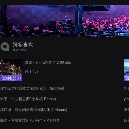
谭成 - 某人我想你了(DJ默涵版)
1.4万
国潮中文DJ
国
你怎么舍得我难过 (DJPad仔 Rmx)咚鼓
阿
半阳 - 一曲相思(DJ小拳权 Remix)
yi
沈玮琦 - 特别的爱送给你(DJ阳少 Remix)
陈慧
邵帅 - 写给黄淮(小G Remix V1)抖音
任