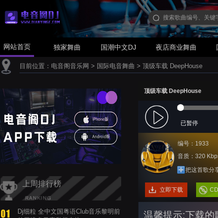
网站首页
独家舞曲
国潮中文DJ
夜店商业舞曲
目前位置：
电音阁音乐网
>
国际电音舞曲
>
顶级车载 DeepHouse
顶级车载 DeepHouse
已暂停
编号：1933
音质：320 Kbp
把这首歌分
上周排行榜
立即下载
C
Dj细粒 全中文国粤语Club音乐黎明前
温馨提示:下载