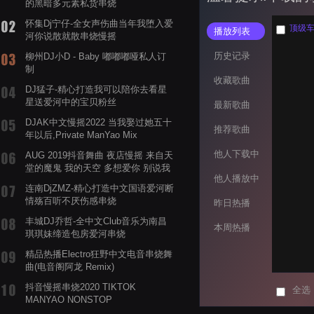
的黑暗多元素私货串烧
怀集Dj宁仔-全女声伤曲当年我堕入爱
顶级车载
播放列表
河你说散就散串烧慢摇
历史记录
柳州DJ小D - Baby 嘟嘟嘟哑私人订
制
收藏歌曲
DJ猛子-精心打造我可以陪你去看星
星送爱河中的宝贝粉丝
最新歌曲
DJAK中文慢摇2022 当我娶过她五十
推荐歌曲
年以后,Private ManYao Mix
他人下载中
AUG 2019抖音舞曲 夜店慢摇 来自天
堂的魔鬼 我的天空 多想爱你 别说我
他人播放中
的眼泪你无所谓 渡我不渡她
连南DjZMZ-精心打造中文国语爱河断
情殇百听不厌伤感串烧
昨日热播
丰城DJ乔哲-全中文Club音乐为南昌
本周热播
琪琪妹缔造包房爱河串烧
精品热播Electro狂野中文电音串烧舞
曲(电音阁阿龙 Remix)
抖音慢摇串烧2020 TIKTOK
全选
MANYAO NONSTOP
POWERMIXFOR_ADRIANNE飞鸟和