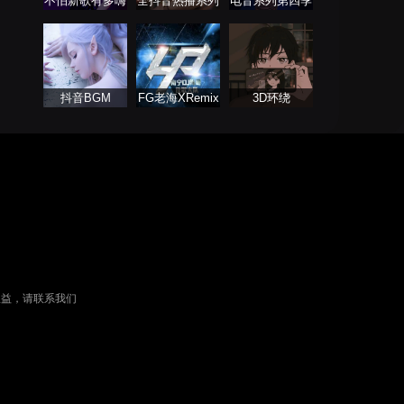
不怕新歌有多嗨
全抖音热播系列
电音系列第四季
就怕老歌带DJ
串烧舞曲Remix
抖音BGM
FG老海XRemix
3D环绕
经典语录开场
权益，请联系我们