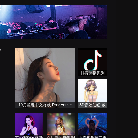
放
抖音热播系列
10月整理中文咚鼓 ProgHouse
3D音效助眠 戴
上耳机聆听