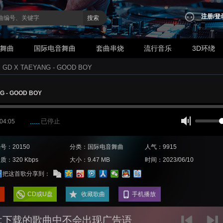
注册
/
登
搜索
业舞曲
国际电音舞曲
套曲串烧
流行音乐
3D环绕
>
GD X TAEYANG - GOOD BOY
G - GOOD BOY
已停止
 04:05
号：20150
分类：国际电音舞曲
人气：9915
质：320 Kbps
大小：9.47 MB
时间：2023/06/10
把这首歌分享到：
CD或U盘
收藏歌曲
手机播放
:下载的歌曲中不会出现广告语