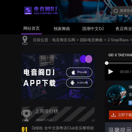
网站首页
独家舞曲
国潮中文DJ
夜店商
目前位置：
电音阁音乐网
>
国际电音舞曲
>
2-Step/Bass
GD X TAEYAN
00:00 /
编
音
上周排行榜
立即下载
Dj细粒 全中文国粤语Club音乐黎明前
温馨提示