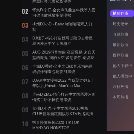
的黑暗多元素私货串烧
怀集Dj宁仔-全女声伤曲当年我堕入爱
播放列表
河你说散就散串烧慢摇
历史记录
柳州DJ小D - Baby 嘟嘟嘟哑私人订
制
收藏歌曲
DJ猛子-精心打造我可以陪你去看星
星送爱河中的宝贝粉丝
最新歌曲
AUG 2019抖音舞曲 夜店慢摇 来自天
推荐歌曲
堂的魔鬼 我的天空 多想爱你 别说我
的眼泪你无所谓 渡我不渡她
他人下载中
丰城DJ乔哲-全中文Club音乐为南昌
琪琪妹缔造包房爱河串烧
他人播放中
DJAK中文慢摇2022 当我娶过她五十
年以后,Private ManYao Mix
昨日热播
连南DjZMZ-精心打造中文国语爱河断
本周热播
情殇百听不厌伤感串烧
贺州Dj小强-全中文国语2018热榜
CLUB音乐新狂潮娱乐KTV热播高清
系列串烧
抖音慢摇串烧2020 TIKTOK
MANYAO NONSTOP
POWERMIXFOR_ADRIANNE飞鸟和