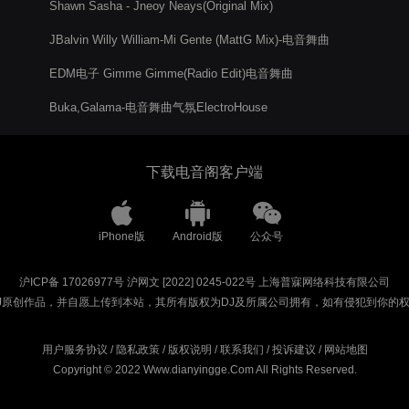
Shawn Sasha - Jneoy Neays(Original Mix)
JBalvin Willy William-Mi Gente (MattG Mix)-电音舞曲
EDM电子 Gimme Gimme(Radio Edit)电音舞曲
Buka,Galama-电音舞曲气氛ElectroHouse
下载电音阁客户端
iPhone版
Android版
公众号
沪ICP备 17026977号
沪网文 [2022] 0245-022号
上海普寐网络科技有限公司
J原创作品，并自愿上传到本站，其所有版权为DJ及所属公司拥有，如有侵犯到你的
用户服务协议
/
隐私政策
/
版权说明
/
联系我们
/
投诉建议
/
网站地图
Copyright © 2022 Www.dianyingge.Com All Rights Reserved.