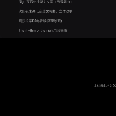
Night夜店热播魅力女唱（电音舞曲）
沈阳夜未央电音英文嗨曲、立体混响
玛莎拉蒂DJ电音版(阿里珍藏)
The rhythm of the night电音舞曲
本站舞曲均为D