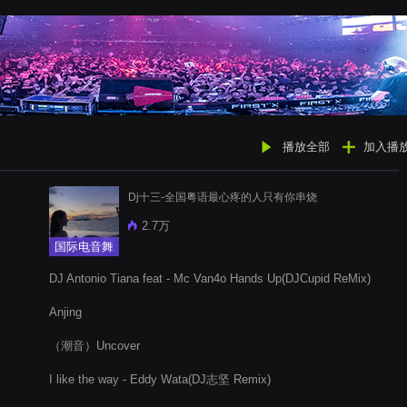
播放全部
加入播
Dj十三-全国粤语最心疼的人只有你串烧
2.7万
国际电音舞
曲
DJ Antonio Tiana feat - Mc Van4o Hands Up(DJCupid ReMix)
Anjing
（潮音）Uncover
I like the way - Eddy Wata(DJ志坚 Remix)