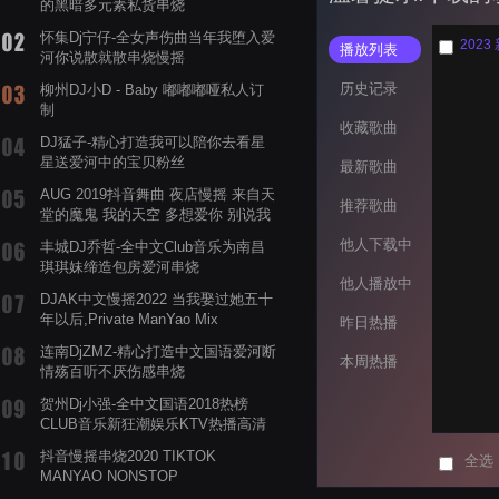
的黑暗多元素私货串烧
怀集Dj宁仔-全女声伤曲当年我堕入爱
2023
播放列表
河你说散就散串烧慢摇
历史记录
柳州DJ小D - Baby 嘟嘟嘟哑私人订
制
收藏歌曲
DJ猛子-精心打造我可以陪你去看星
星送爱河中的宝贝粉丝
最新歌曲
AUG 2019抖音舞曲 夜店慢摇 来自天
推荐歌曲
堂的魔鬼 我的天空 多想爱你 别说我
的眼泪你无所谓 渡我不渡她
他人下载中
丰城DJ乔哲-全中文Club音乐为南昌
琪琪妹缔造包房爱河串烧
他人播放中
DJAK中文慢摇2022 当我娶过她五十
年以后,Private ManYao Mix
昨日热播
连南DjZMZ-精心打造中文国语爱河断
本周热播
情殇百听不厌伤感串烧
贺州Dj小强-全中文国语2018热榜
CLUB音乐新狂潮娱乐KTV热播高清
系列串烧
抖音慢摇串烧2020 TIKTOK
全选
MANYAO NONSTOP
POWERMIXFOR_ADRIANNE飞鸟和