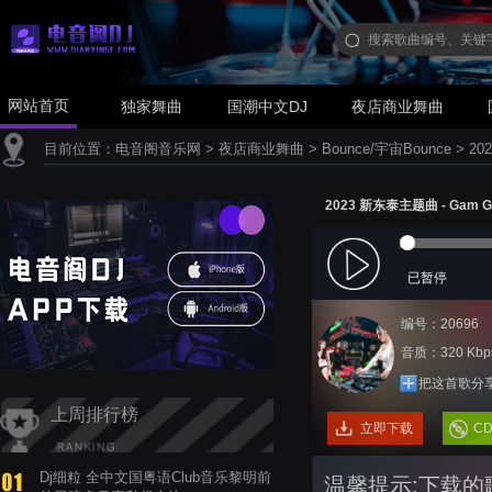
网站首页
独家舞曲
国潮中文DJ
夜店商业舞曲
目前位置：
电音阁音乐网
>
夜店商业舞曲
>
Bounce/宇宙Bounce
>
20
2023 新东泰主题曲 - Gam Ga
已暂停
编号：20696
音质：320 Kbp
把这首歌分
上周排行榜
立即下载
C
Dj细粒 全中文国粤语Club音乐黎明前
温馨提示:下载