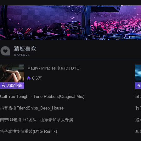
蝉爸爸妈妈爱存在夏天的风是想你的
声音啊
Maury - Miracles 电音(DJ DYG)
6.6万
夜店商业舞
曲
Call You Tonight - Tune Robbers(Oraginal Mix)
Sh
抖音热搜FriendShips_Deep_House
竹子
南宁DJ老海-FG团队 - 山家豪加拿大专属
追
笛子欢快旋律重鼓(DYG Remix)
耳