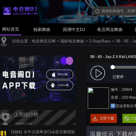
网站首页
独家舞曲
国潮中文DJ
夜店商业舞曲
目前位置：
电音阁音乐网
>
国际电音舞曲
>
2-Step/Bass
>
3B - 85 - 
3B - 85 - Jay-Z X Kid LAR
已暂停
编号：20804
音质：320 Kbp
把这首歌分
上周排行榜
立即下载
C
Dj细粒 全中文国粤语Club音乐黎明前
温馨提示:下载