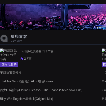
蝉爸爸妈妈爱存在夏天的风是想你的
声音啊
玛田鼓-欧美神曲 竹子节奏
3.3万
国际电音舞
曲
车载快节奏慢摇
（
That Na Na（混音版）Akon电音House
Mar
百大DJ电音节Florian Picasso - The Shape (Steve Aoki Edit)
Go
Billy Win Regolo电音嗨曲(Original Mix)
抖