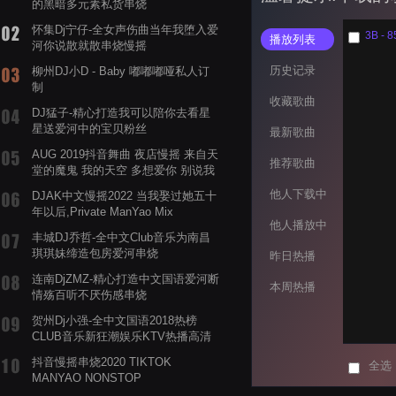
的黑暗多元素私货串烧
怀集Dj宁仔-全女声伤曲当年我堕入爱
3B - 8
播放列表
河你说散就散串烧慢摇
历史记录
柳州DJ小D - Baby 嘟嘟嘟哑私人订
制
收藏歌曲
DJ猛子-精心打造我可以陪你去看星
星送爱河中的宝贝粉丝
最新歌曲
AUG 2019抖音舞曲 夜店慢摇 来自天
推荐歌曲
堂的魔鬼 我的天空 多想爱你 别说我
的眼泪你无所谓 渡我不渡她
他人下载中
DJAK中文慢摇2022 当我娶过她五十
年以后,Private ManYao Mix
他人播放中
丰城DJ乔哲-全中文Club音乐为南昌
琪琪妹缔造包房爱河串烧
昨日热播
连南DjZMZ-精心打造中文国语爱河断
本周热播
情殇百听不厌伤感串烧
贺州Dj小强-全中文国语2018热榜
CLUB音乐新狂潮娱乐KTV热播高清
系列串烧
抖音慢摇串烧2020 TIKTOK
全选
MANYAO NONSTOP
POWERMIXFOR_ADRIANNE飞鸟和